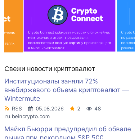
Свежи новости криптовалют
Институционалы заняли 72%
внебиржевого объема криптовалют —
Wintermute
RSS
05.08.2026
2
48
ru.beincrypto.com
Майкл Бьюрри предупредил об обвале
рынка при рекордном S&P 500