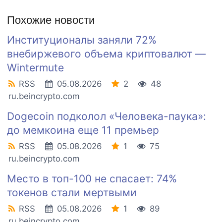
Похожие новости
Институционалы заняли 72%
внебиржевого объема криптовалют —
Wintermute
RSS
05.08.2026
2
48
ru.beincrypto.com
Dogecoin подколол «Человека-паука»:
до мемкоина еще 11 премьер
RSS
05.08.2026
1
75
ru.beincrypto.com
Место в топ-100 не спасает: 74%
токенов стали мертвыми
RSS
05.08.2026
1
89
ru.beincrypto.com