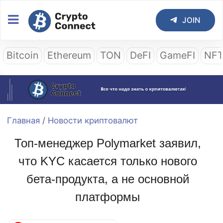
JOIN
Bitcoin
Ethereum
TON
DeFI
GameFI
NF
Главная
/
Новости криптовалют
Топ-менеджер Polymarket заявил,
что KYC касается только нового
бета-продукта, а не основной
платформы