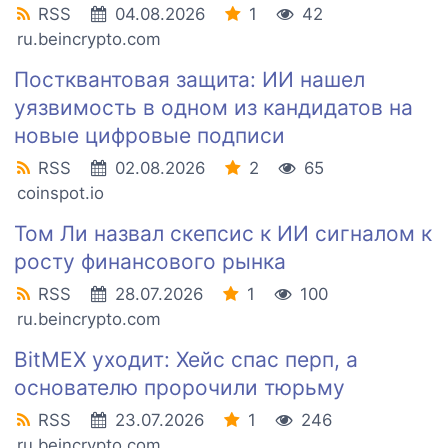
RSS
04.08.2026
1
42
ru.beincrypto.com
Постквантовая защита: ИИ нашел
уязвимость в одном из кандидатов на
новые цифровые подписи
RSS
02.08.2026
2
65
coinspot.io
Том Ли назвал скепсис к ИИ сигналом к
росту финансового рынка
RSS
28.07.2026
1
100
ru.beincrypto.com
BitMEX уходит: Хейс спас перп, а
основателю пророчили тюрьму
RSS
23.07.2026
1
246
ru.beincrypto.com