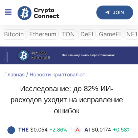
JOIN
Bitcoin
Ethereum
TON
DeFI
GameFI
NF
Главная
/
Новости криптовалют
Исследование: до 82% ИИ-
расходов уходит на исправление
ошибок
THE
$0.054
+2.86%
AI
$0.0174
+0.58%