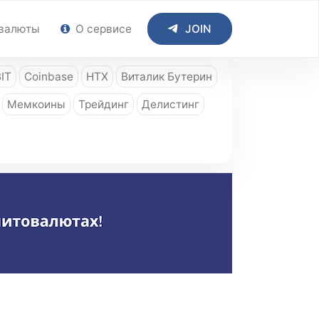
валюты
О сервисе
JOIN
IT
Coinbase
HTX
Виталик Бутерин
Мемкоины
Трейдинг
Делистинг