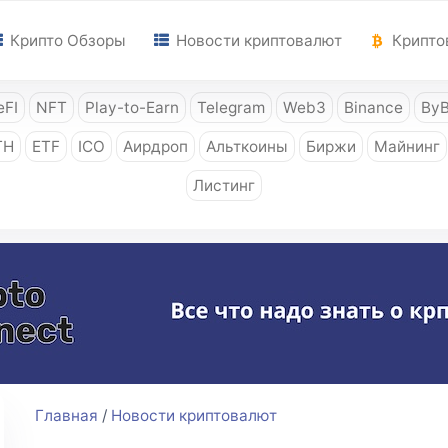
Крипто Обзоры
Новости криптовалют
Крипто
FI
NFT
Play-to-Earn
Telegram
Web3
Binance
ByB
TH
ETF
ICO
Аирдроп
Альткоины
Биржи
Майнинг
Листинг
Главная
/
Новости криптовалют