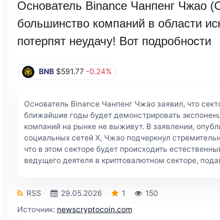
Основатель Binance Чанпенг Чжао (C
большинство компаний в области ис
потерпят неудачу! Вот подробности
BNB
$591.77
-0.24%
Основатель Binance Чанпенг Чжао заявил, что сект
ближайшие годы будет демонстрировать экспоненц
компаний на рынке не выживут. В заявлении, опуб
социальных сетей X, Чжао подчеркнул стремительн
что в этом секторе будет происходить естественны
ведущего деятеля в криптовалютном секторе, под
RSS
29.05.2026
1
150
Источник:
newscryptocoin.com