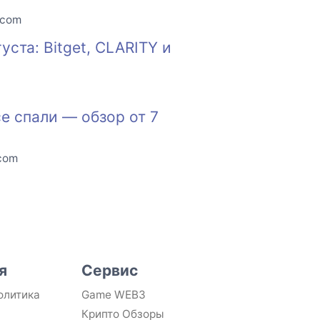
.com
ста: Bitget, CLARITY и
е спали — обзор от 7
.com
я
Сервис
олитика
Game WEB3
Крипто Обзоры