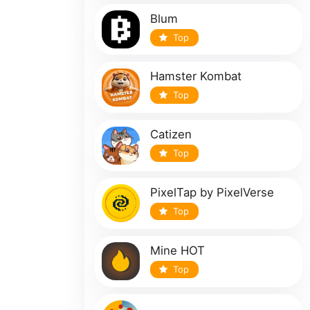
Blum
Top
Hamster Kombat
Top
Catizen
Top
PixelTap by PixelVerse
Top
Mine HOT
Top