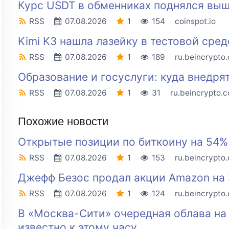
Курс USDT в обменниках поднялся выш
RSS
07.08.2026
1
154
coinspot.io
Kimi K3 нашла лазейку в тестовой сред
RSS
07.08.2026
1
189
ru.beincrypto
Образование и госуслуги: куда внедр
RSS
07.08.2026
1
31
ru.beincrypto.
Похожие новости
Открытые позиции по биткоину на 54%
RSS
07.08.2026
1
153
ru.beincrypto
Джефф Безос продал акции Amazon на 
RSS
07.08.2026
1
124
ru.beincrypto
В «Москва-Сити» очередная облава на
известно к этому часу