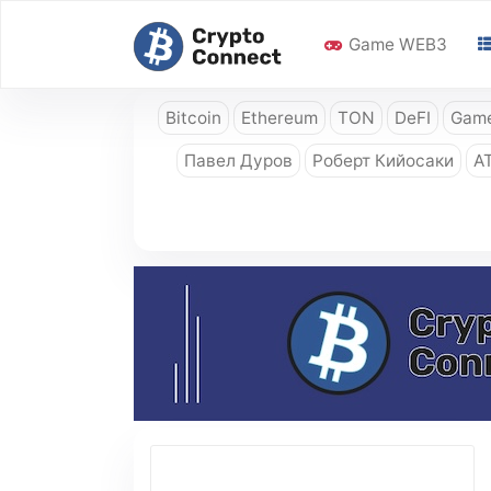
Game WEB3
Bitcoin
Ethereum
TON
DeFI
Game
Павел Дуров
Роберт Кийосаки
A