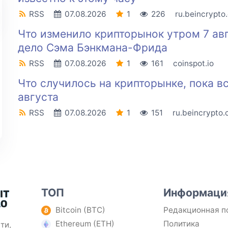
RSS
07.08.2026
1
226
ru.beincrypto
Что изменило крипторынок утром 7 авгу
дело Сэма Бэнкмана-Фрида
RSS
07.08.2026
1
161
coinspot.io
Что случилось на крипторынке, пока вс
августа
RSS
07.08.2026
1
151
ru.beincrypto
ТОП
Информаци
Bitcoin (BTC)
Редакционная п
Ethereum (ETH)
Политика
ти,