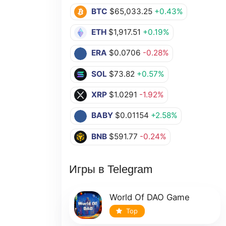
BTC
$65,033.25
+0.43%
ETH
$1,917.51
+0.19%
ERA
$0.0706
-0.28%
SOL
$73.82
+0.57%
XRP
$1.0291
-1.92%
BABY
$0.01154
+2.58%
BNB
$591.77
-0.24%
Игры в Telegram
World Of DAO Game
Top