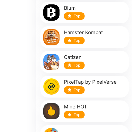
Blum
Top
Hamster Kombat
Top
Catizen
Top
PixelTap by PixelVerse
Top
Mine HOT
Top