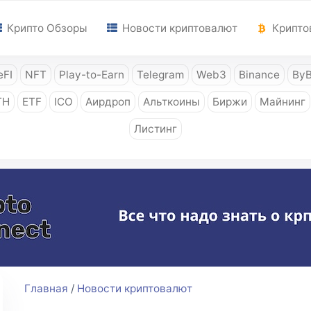
Крипто Обзоры
Новости криптовалют
Крипто
FI
NFT
Play-to-Earn
Telegram
Web3
Binance
ByB
TH
ETF
ICO
Аирдроп
Альткоины
Биржи
Майнинг
Листинг
Главная
/
Новости криптовалют