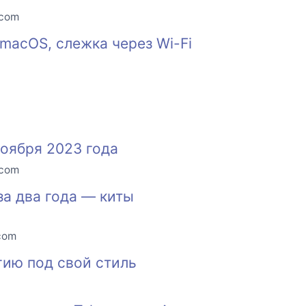
.com
macOS, слежка через Wi-Fi
оября 2023 года
.com
за два года — киты
.com
гию под свой стиль
u