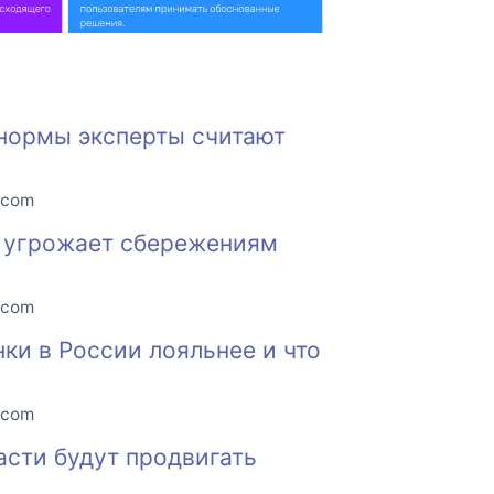
 нормы эксперты считают
.com
е угрожает сбережениям
.com
нки в России лояльнее и что
.com
асти будут продвигать