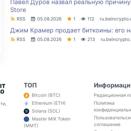
Павел Дуров назвал реальную причину 
Store
RSS
05.08.2026
1
112
ru.beincrypto
Джим Крамер продает биткоины: его н
RSS
05.08.2026
1
213
ru.beincrypto
ТОП
Информаци
Bitcoin (BTC)
Редакционная п
Ethereum (ETH)
Политика
ти,
конфиденциаль
Solana (SOL)
Пользовательск
Master MIX Token
соглашение
(MMT)