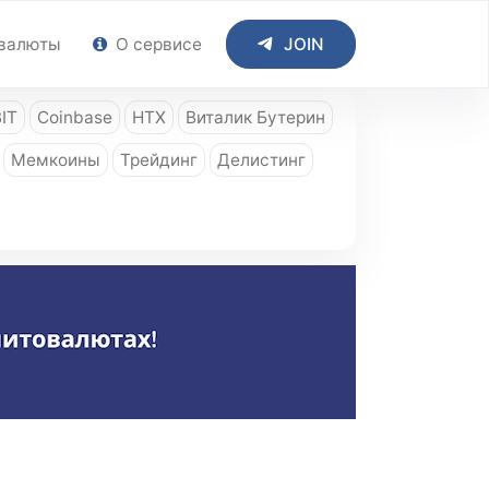
валюты
О сервисе
JOIN
IT
Coinbase
HTX
Виталик Бутерин
Мемкоины
Трейдинг
Делистинг