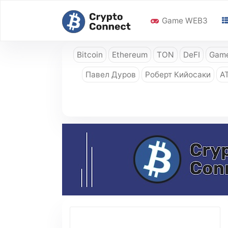
Game WEB3
Bitcoin
Ethereum
TON
DeFI
Game
Павел Дуров
Роберт Кийосаки
A