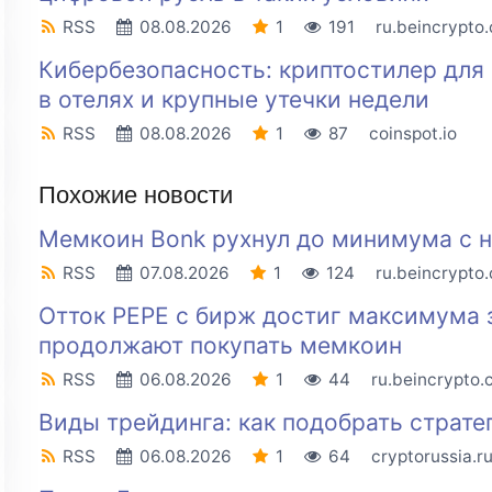
RSS
08.08.2026
1
191
ru.beincrypto
Кибербезопасность: криптостилер для 
в отелях и крупные утечки недели
RSS
08.08.2026
1
87
coinspot.io
Похожие новости
Мемкоин Bonk рухнул до минимума с н
RSS
07.08.2026
1
124
ru.beincrypto
Отток PEPE с бирж достиг максимума 
продолжают покупать мемкоин
RSS
06.08.2026
1
44
ru.beincrypto
Виды трейдинга: как подобрать страте
RSS
06.08.2026
1
64
cryptorussia.r