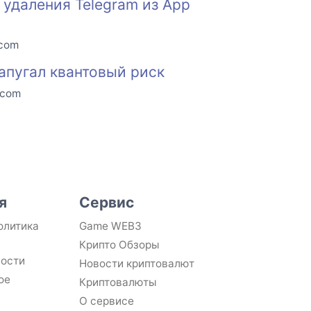
удаления Telegram из App
.com
апугал квантовый риск
.com
я
Сервис
олитика
Game WEB3
Крипто Обзоры
ности
Новости криптовалют
ое
Криптовалюты
О сервисе