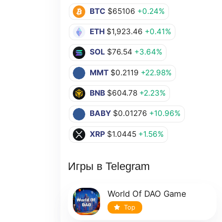
BTC
$65106
+0.24%
ETH
$1,923.46
+0.41%
SOL
$76.54
+3.64%
MMT
$0.2119
+22.98%
BNB
$604.78
+2.23%
BABY
$0.01276
+10.96%
XRP
$1.0445
+1.56%
Игры в Telegram
World Of DAO Game
Top