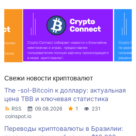
Свежи новости криптовалют
The -sol-Bitcoin к доллару: актуальная
цена TBB и ключевая статистика
RSS
09.08.2026
1
231
coinspot.io
Переводы криптовалюты в Бразилии: