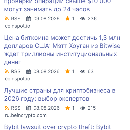
проверки операций свыше $10 000
могут занимать до 24 часов
RSS
09.08.2026
1
236
coinspot.io
Цена биткоина может достичь 1,3 млн
долларов США: Мэтт Хоуган из Bitwise
ждет триллионы институциональных
денег
RSS
08.08.2026
1
63
coinspot.io
Лучшие страны для криптобизнеса в
2026 году: выбор экспертов
RSS
08.08.2026
1
215
ru.beincrypto.com
Bybit lawsuit over crypto theft: Bybit