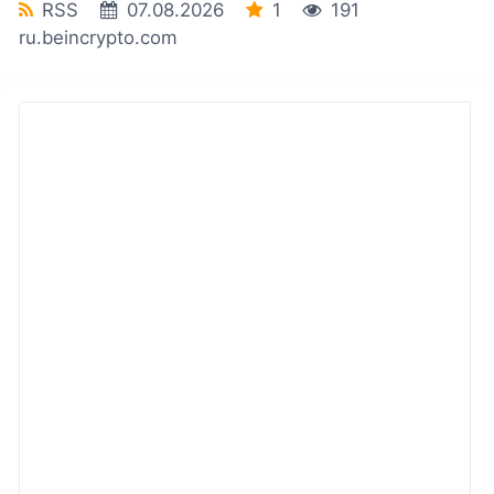
RSS
07.08.2026
1
191
ru.beincrypto.com