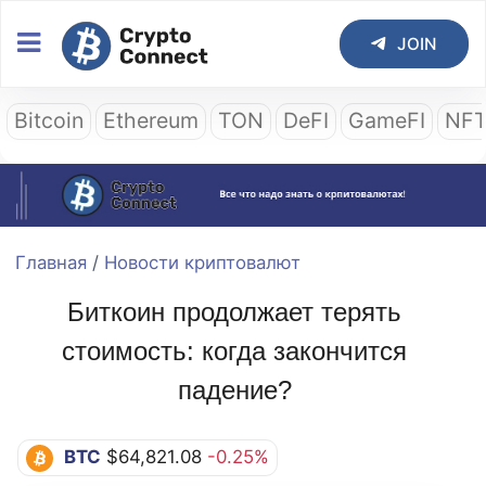
JOIN
Bitcoin
Ethereum
TON
DeFI
GameFI
NF
Главная
/
Новости криптовалют
Биткоин продолжает терять
стоимость: когда закончится
падение?
BTC
$64,821.08
-0.25%