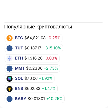
Популярные криптовалюты
BTC
$64,821.08
-0.25%
TUT
$0.18717
+315.10%
ETH
$1,916.26
-0.03%
MMT
$0.2336
+2.73%
SOL
$76.06
+1.92%
BNB
$602.83
+1.47%
BABY
$0.01301
+10.25%