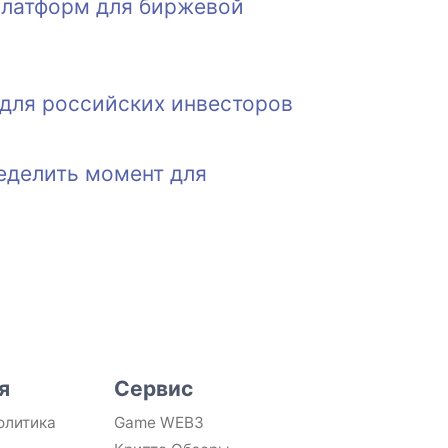
 платформ для биржевой
для российских инвесторов
ределить момент для
я
Сервис
олитика
Game WEB3