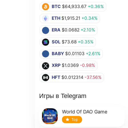
BTC
$64,933.67
+0.36%
ETH
$1,915.21
+0.34%
ERA
$0.0682
+2.10%
SOL
$73.68
+0.35%
BABY
$0.01103
+2.61%
XRP
$1.0369
-0.98%
HFT
$0.012314
-37.56%
Игры в Telegram
World Of DAO Game
Top