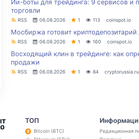
Ии-боты для трейдинга: 9 сервисов и
торговли
RSS
06.08.2026
1
113
coinspot.io
Мосбиржа готовит криптодепозитарий 
RSS
06.08.2026
1
160
coinspot.io
Восходящий клин в трейдинге: как оп
продажи
RSS
06.08.2026
1
84
cryptorussia.ru
ТОП
Информаци
Bitcoin (BTC)
Редакционная п