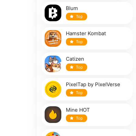
Blum
Top
Hamster Kombat
Top
Catizen
Top
PixelTap by PixelVerse
Top
Mine HOT
Top