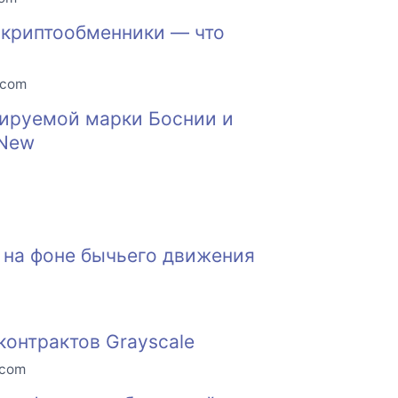
 криптообменники — что
.com
тируемой марки Боснии и
 New
 на фоне бычьего движения
контрактов Grayscale
.com