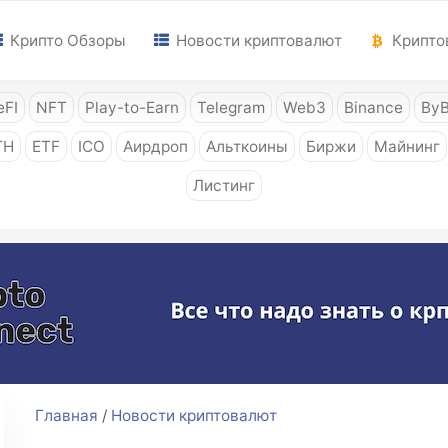
Крипто Обзоры
Новости криптовалют
Крипто
FI
NFT
Play-to-Earn
Telegram
Web3
Binance
ByB
TH
ETF
ICO
Аирдроп
Альткоины
Биржи
Майнинг
Листинг
Главная
/
Новости криптовалют