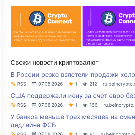
Свежи новости криптовалют
В России резко взлетели продажи хол
RSS
07.08.2026
1
212
ru.beincrypto
США поддержали иену за счет евро бе
RSS
07.08.2026
1
166
ru.beincrypto
У банков меньше трех месяцев на сме
дедлайна ФСБ
RSS
07.08.2026
1
91
ru.beincrypto.