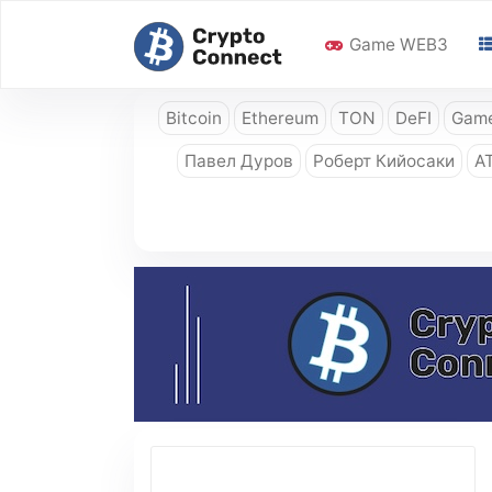
Game WEB3
Bitcoin
Ethereum
TON
DeFI
Game
Павел Дуров
Роберт Кийосаки
A