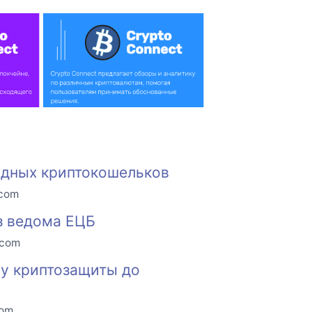
одных криптокошельков
.com
з ведома ЕЦБ
.com
ну криптозащиты до
com