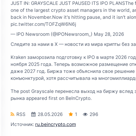
JUST IN: GRAYSCALE JUST PAUSED ITS IPO PLANSThe fir
one of the largest crypto asset managers in the world, and
back in November.Now it's hitting pause, and it isn't alo
pic.twitter.com/TOFZqW6N6j
— IPO Newsroom (@IPONewsroom_) May 28, 2026
Следите за нами в X — новости из мира крипты без з
Kraken заморозила подготовку к IPO в марте 2026 го
ноября 2025 года. Теперь возможное размещение отк
даже 2027 год. Биржа тоже объяснила свое решение
конъюнктурой, хотя рассчитывала на многомиллиард
The post Grayscale перенесла выход на биржу вслед
рынка appeared first on BeInCrypto.
RSS
28.05.2026
1
296
Источник:
ru.beincrypto.com