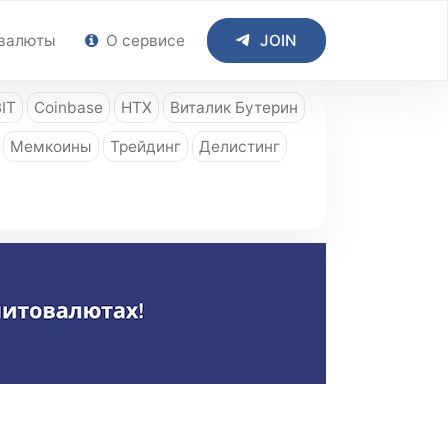
валюты
О сервисе
JOIN
IT
Coinbase
HTX
Виталик Бутерин
Мемкоины
Трейдинг
Делистинг