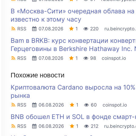
В «Москва-Сити» очередная облава на
известно к этому часу
RSS
07.08.2026
1
220
ru.beincrypto
Bam в BRKB: курс конвертации конвер
Герцеговины в Berkshire Hathaway Inc.
RSS
07.08.2026
1
98
coinspot.io
Похожие новости
Криптовалюта Cardano выросла на 10%
рынка
RSS
06.08.2026
1
60
coinspot.io
BNB обошел ETH и SOL в фонде смарт-
RSS
06.08.2026
1
212
ru.beincrypto