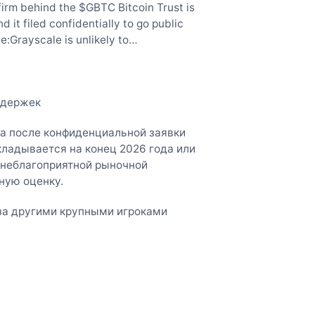
m behind the $GBTC Bitcoin Trust is
 it filed confidentially to go public
ne:Grayscale is unlikely to…
адержек
да после конфиденциальной заявки
ладывается на конец 2026 года или
 неблагоприятной рыночной
ную оценку.
 за другими крупными игроками