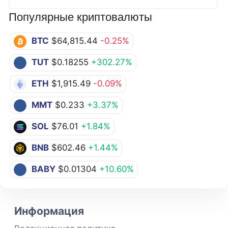
Популярные криптовалюты
BTC
$64,815.44
-0.25%
TUT
$0.18255
+302.27%
ETH
$1,915.49
-0.09%
MMT
$0.233
+3.37%
SOL
$76.01
+1.84%
BNB
$602.46
+1.44%
BABY
$0.01304
+10.60%
Информация