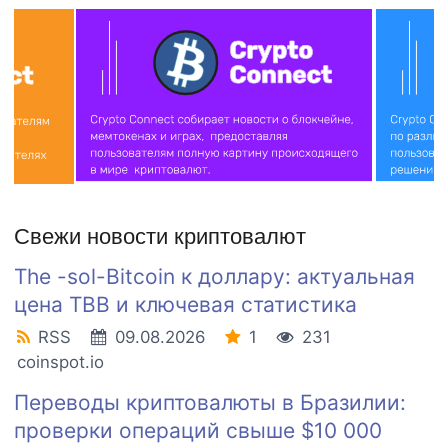
Свежи новости криптовалют
The -sol-Bitcoin к доллару: актуальная
цена TBB и ключевая статистика
RSS
09.08.2026
1
231
coinspot.io
Переводы криптовалюты в Бразилии:
проверки операций свыше $10 000