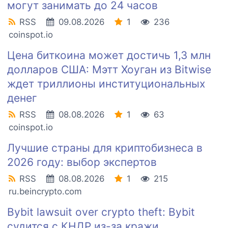
могут занимать до 24 часов
RSS
09.08.2026
1
236
coinspot.io
Цена биткоина может достичь 1,3 млн
долларов США: Мэтт Хоуган из Bitwise
ждет триллионы институциональных
денег
RSS
08.08.2026
1
63
coinspot.io
Лучшие страны для криптобизнеса в
2026 году: выбор экспертов
RSS
08.08.2026
1
215
ru.beincrypto.com
Bybit lawsuit over crypto theft: Bybit
судится с КНДР из-за кражи