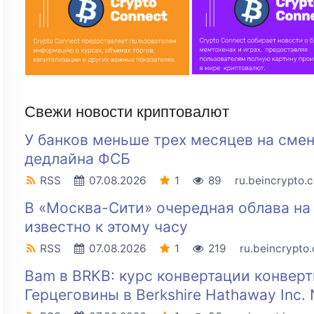
Свежи новости криптовалют
У банков меньше трех месяцев на сме
дедлайна ФСБ
RSS
07.08.2026
1
89
ru.beincrypto.
В «Москва-Сити» очередная облава на
известно к этому часу
RSS
07.08.2026
1
219
ru.beincrypto
Bam в BRKB: курс конвертации конвер
Герцеговины в Berkshire Hathaway Inc.