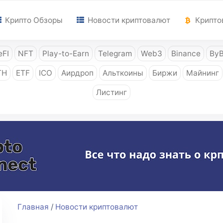
Крипто Обзоры
Новости криптовалют
Крипто
FI
NFT
Play-to-Earn
Telegram
Web3
Binance
ByB
TH
ETF
ICO
Аирдроп
Альткоины
Биржи
Майнинг
Листинг
Главная
/
Новости криптовалют