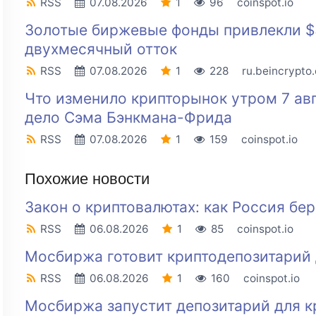
RSS
07.08.2026
1
96
coinspot.io
Золотые биржевые фонды привлекли $3
двухмесячный отток
RSS
07.08.2026
1
228
ru.beincrypto
Что изменило крипторынок утром 7 авгу
дело Сэма Бэнкмана-Фрида
RSS
07.08.2026
1
159
coinspot.io
Похожие новости
Закон о криптовалютах: как Россия бе
RSS
06.08.2026
1
85
coinspot.io
Мосбиржа готовит криптодепозитарий 
RSS
06.08.2026
1
160
coinspot.io
Мосбиржа запустит депозитарий для к