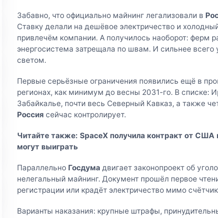
Забавно, что официально майнинг легализовали в
Ро
Ставку делали на дешёвое электричество и холодный
привлечём компании. А получилось наоборот: ферм р
энергосистема затрещала по швам. И сильнее всего
светом.
Первые серьёзные ограничения появились ещё в про
регионах, как минимум до весны 2031-го. В списке: И
Забайкалье, почти весь Северный Кавказ, а также че
Россия
сейчас контролирует.
Читайте также:
SpaceX получила контракт от США н
могут выиграть
Параллельно
Госдума
двигает законопроект об угол
нелегальный майнинг. Документ прошёл первое чтение
регистрации или крадёт электричество мимо счётчик
Варианты наказания: крупные штрафы, принудительны