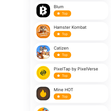
Blum
Top
Hamster Kombat
Top
Catizen
Top
PixelTap by PixelVerse
Top
Mine HOT
Top