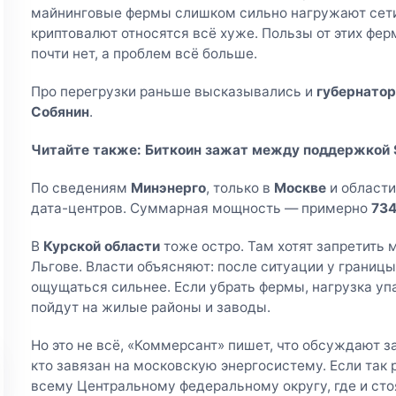
майнинговые фермы слишком сильно нагружают сети
криптовалют относятся всё хуже. Пользы от этих фер
почти нет, а проблем всё больше.
Про перегрузки раньше высказывались и
губернатор
Собянин
.
Читайте также:
Биткоин зажат между поддержкой 
По сведениям
Минэнерго
, только в
Москве
и област
дата-центров. Суммарная мощность — примерно
73
В
Курской области
тоже остро. Там хотят запретить 
Льгове. Власти объясняют: после ситуации у границ
ощущаться сильнее. Если убрать фермы, нагрузка у
пойдут на жилые районы и заводы.
Но это не всё, «Коммерсант» пишет, что обсуждают з
кто завязан на московскую энергосистему. Если так 
всему Центральному федеральному округу, где и ст