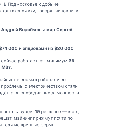
. В Подмосковье к добыче
м для экономики, говорят чиновники,
 Андрей Воробьёв
, и
мэр Сергей
$74 000 и опционами на $80 000
и сейчас работает как минимум
65
4 МВт
.
майнинг в восьми районах и во
ы проблемы с электричеством стали
падёт, а высвободившиеся мощности
апрет сразу для
19
регионов — всех,
решат, майнинг прижмут почти по
оят самые крупные фермы.