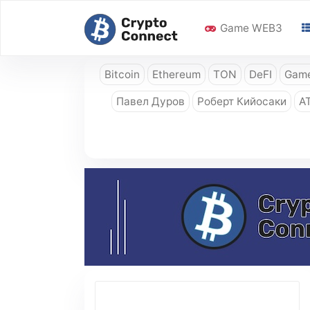
Game WEB3
Bitcoin
Ethereum
TON
DeFI
Game
Павел Дуров
Роберт Кийосаки
A