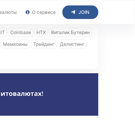
валюты
О сервисе
JOIN
IT
Coinbase
HTX
Виталик Бутерин
Мемкоины
Трейдинг
Делистинг