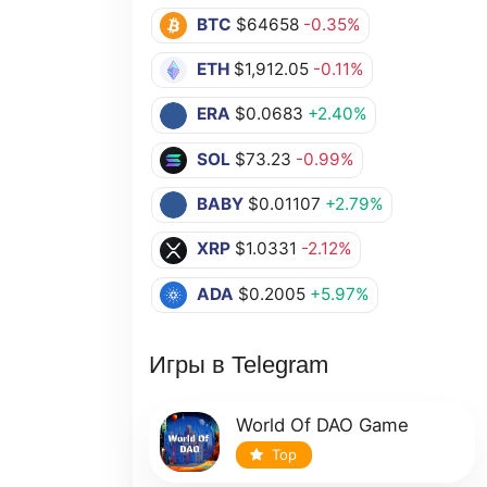
BTC
$64658
-0.35%
ETH
$1,912.05
-0.11%
ERA
$0.0683
+2.40%
SOL
$73.23
-0.99%
BABY
$0.01107
+2.79%
XRP
$1.0331
-2.12%
ADA
$0.2005
+5.97%
Игры в Telegram
World Of DAO Game
Top