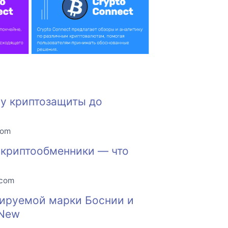
ну криптозащиты до
com
 криптообменники — что
.com
тируемой марки Боснии и
 New