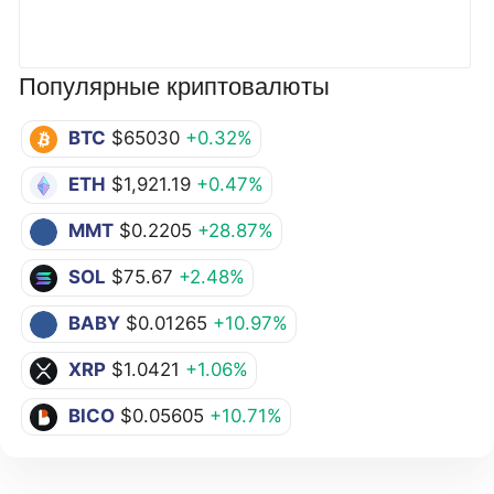
Популярные криптовалюты
BTC
$65030
+0.32%
ETH
$1,921.19
+0.47%
MMT
$0.2205
+28.87%
SOL
$75.67
+2.48%
BABY
$0.01265
+10.97%
XRP
$1.0421
+1.06%
BICO
$0.05605
+10.71%