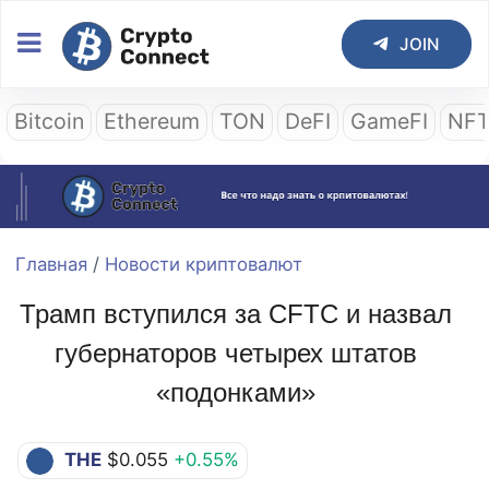
JOIN
Bitcoin
Ethereum
TON
DeFI
GameFI
NF
Главная
/
Новости криптовалют
Трамп вступился за CFTC и назвал
губернаторов четырех штатов
«подонками»
THE
$0.055
+0.55%