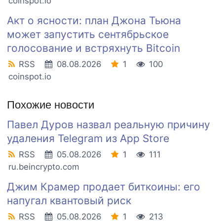
coinspot.io
Акт о ясности: план Джона Тьюна
может запустить сентябрьское
голосование и встряхнуть Bitcoin
RSS
08.08.2026
1
100
coinspot.io
Похожие новости
Павел Дуров назвал реальную причину
удаления Telegram из App Store
RSS
05.08.2026
1
111
ru.beincrypto.com
Джим Крамер продает биткоины: его
напугал квантовый риск
RSS
05.08.2026
1
213