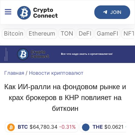
JOIN
Bitcoin
Ethereum
TON
DeFI
GameFI
NF
Главная
/
Новости криптовалют
Как ИИ-ралли на фондовом рынке и
крах брокеров в КНР повлияет на
биткоин
BTC
$64,780.34
-0.31%
THE
$0.0621
+13