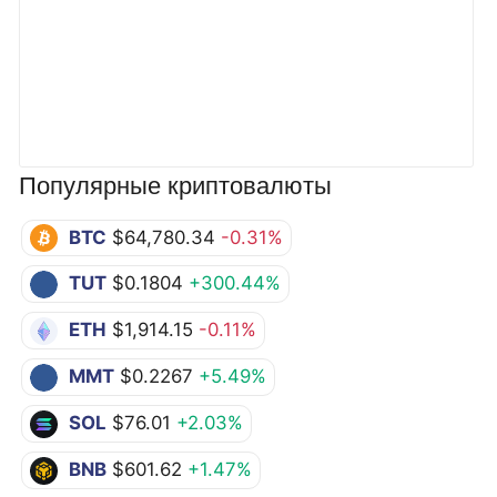
Популярные криптовалюты
BTC
$64,780.34
-0.31%
TUT
$0.1804
+300.44%
ETH
$1,914.15
-0.11%
MMT
$0.2267
+5.49%
SOL
$76.01
+2.03%
BNB
$601.62
+1.47%