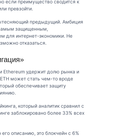
но если преимущество сводится к
или превзойти.
вытесняющий предыдущий. Амбиция
ь самым защищенным,
м для интернет-экономики. Не
озможно отказаться.
игация»
и Ethereum удержит долю рынка и
 ETH может стать чем-то вроде
оторый обеспечивает защиту
лиянию.
кинга, который аналитик сравнил с
инге заблокировано более 33% всех
 его описанию, это блокчейн с 6%