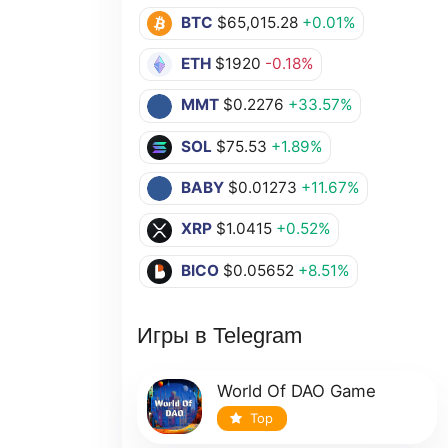
BTC
$65,015.28
+0.01%
ETH
$1920
-0.18%
MMT
$0.2276
+33.57%
SOL
$75.53
+1.89%
BABY
$0.01273
+11.67%
XRP
$1.0415
+0.52%
BICO
$0.05652
+8.51%
Игры в Telegram
World Of DAO Game
Top