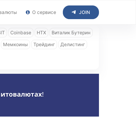
валюты
О сервисе
JOIN
IT
Coinbase
HTX
Виталик Бутерин
Мемкоины
Трейдинг
Делистинг