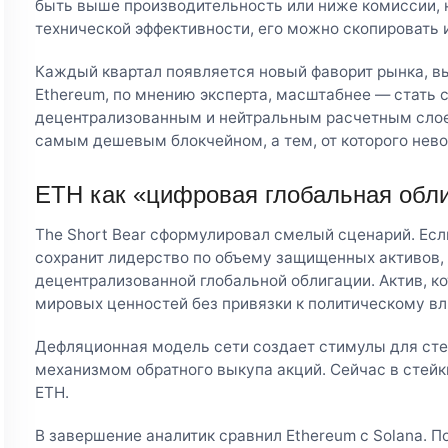
быть выше производительность или ниже комиссии, 
технической эффективности, его можно скопировать 
Каждый квартал появляется новый фаворит рынка, 
Ethereum, по мнению эксперта, масштабнее — стат
децентрализованным и нейтральным расчетным слое
самым дешевым блокчейном, а тем, от которого нев
ETH как «цифровая глобальная обл
The Short Bear сформулировал смелый сценарий. Есл
сохранит лидерство по объему защищенных активов,
децентрализованной глобальной облигации. Актив, к
мировых ценностей без привязки к политическому в
Дефляционная модель сети создает стимулы для стей
механизмом обратного выкупа акций. Сейчас в стейк
ETH.
В завершение аналитик сравнил Ethereum с Solana. По