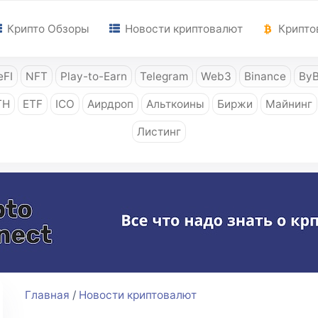
Крипто Обзоры
Новости криптовалют
Крипто
FI
NFT
Play-to-Earn
Telegram
Web3
Binance
ByB
TH
ETF
ICO
Аирдроп
Альткоины
Биржи
Майнинг
Листинг
Главная
/
Новости криптовалют