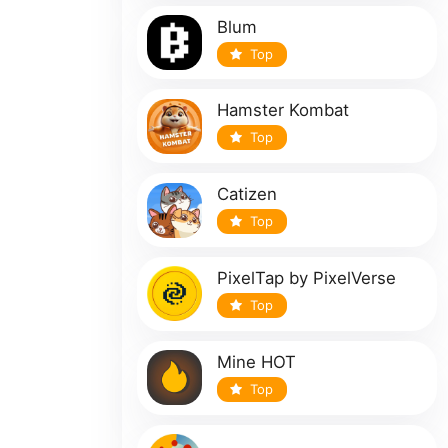
Blum
Top
Hamster Kombat
Top
Catizen
Top
PixelTap by PixelVerse
Top
Mine HOT
Top