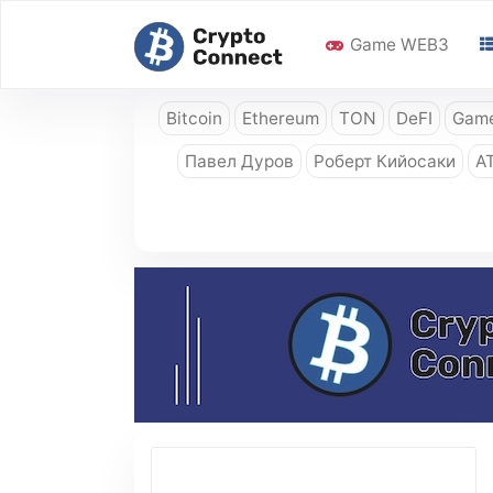
Game WEB3
Bitcoin
Ethereum
TON
DeFI
Game
Павел Дуров
Роберт Кийосаки
A