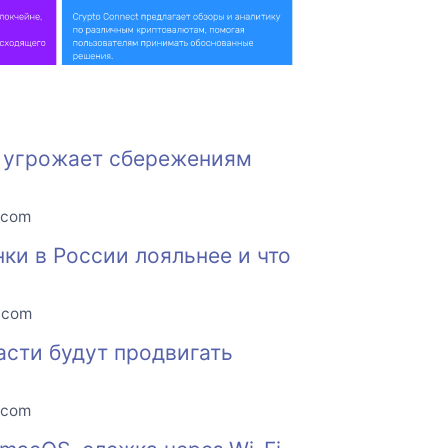
е угрожает сбережениям
.com
нки в России лояльнее и что
o.com
асти будут продвигать
.com