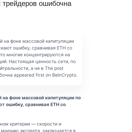
я трейдеров ошибочна
ей на фоне массовой капитуляции
скают ошибку, сравнивая ETH со
что многие концентрируются на
ий. Настоящая ценность сети, по
тральности, а не в The post
чна appeared first on BeInCrypto.
й на фоне массовой капитуляции по
ют ошибку, сравнивая ETH со
жном критерии — скорости и
 мнению эксперта, заключается в