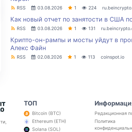
RSS
03.08.2026
1
224
ru.beincrypt
Как новый отчет по занятости в США п
RSS
03.08.2026
1
131
ru.beincrypto
Крипто-он-рампы и мосты уйдут в прош
Алекс Файн
RSS
02.08.2026
1
113
coinspot.io
ТОП
Информаци
Bitcoin (BTC)
Редакционная п
Ethereum (ETH)
Политика
ти,
конфиденциаль
Solana (SOL)