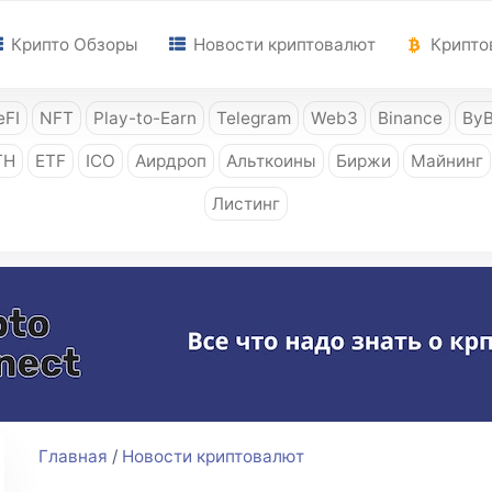
Крипто Обзоры
Новости криптовалют
Крипто
FI
NFT
Play-to-Earn
Telegram
Web3
Binance
ByB
TH
ETF
ICO
Аирдроп
Альткоины
Биржи
Майнинг
Листинг
Главная
/
Новости криптовалют