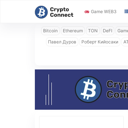
Game WEB3
Bitcoin
Ethereum
TON
DeFI
Game
Павел Дуров
Роберт Кийосаки
A