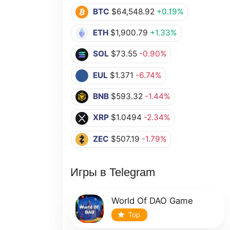
BTC
$64,548.92
+0.19%
ETH
$1,900.79
+1.33%
SOL
$73.55
-0.90%
EUL
$1.371
-6.74%
BNB
$593.32
-1.44%
XRP
$1.0494
-2.34%
ZEC
$507.19
-1.79%
Игры в Telegram
World Of DAO Game
Top