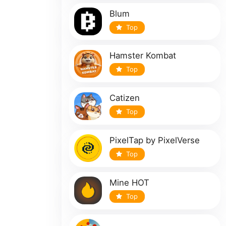
Blum
Top
Hamster Kombat
Top
Catizen
Top
PixelTap by PixelVerse
Top
Mine HOT
Top