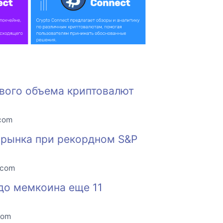
вого объема криптовалют
.com
 рынка при рекордном S&P
.com
до мемкоина еще 11
com