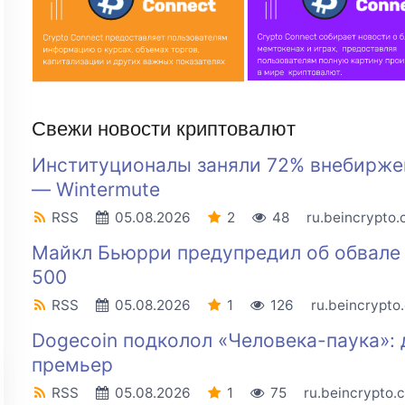
Свежи новости криптовалют
Институционалы заняли 72% внебирже
— Wintermute
RSS
05.08.2026
2
48
ru.beincrypto
Майкл Бьюрри предупредил об обвале
500
RSS
05.08.2026
1
126
ru.beincrypto
Dogecoin подколол «Человека-паука»: 
премьер
RSS
05.08.2026
1
75
ru.beincrypto.