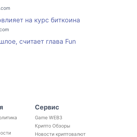
o.com
овлияет на курс биткоина
.com
лое, считает глава Fun
я
Сервис
олитика
Game WEB3
Крипто Обзоры
ности
Новости криптовалют