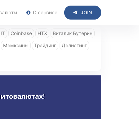
валюты
О сервисе
JOIN
IT
Coinbase
HTX
Виталик Бутерин
Мемкоины
Трейдинг
Делистинг