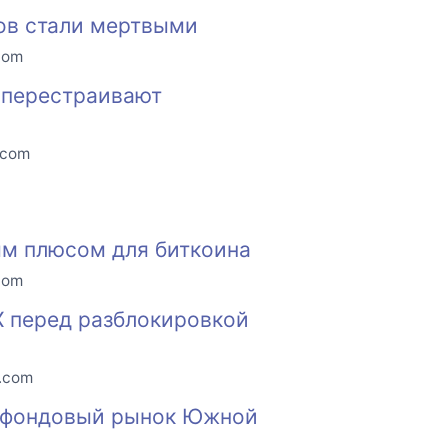
нов стали мертвыми
com
и перестраивают
.com
ым плюсом для биткоина
com
X перед разблокировкой
o.com
м фондовый рынок Южной