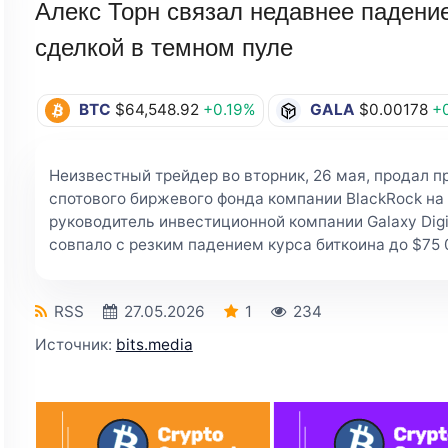
Алекс Торн связал недавнее падение
сделкой в темном пуле
BTC
$64,548.92
+0.19%
GALA
$0.00178
+
Неизвестный трейдер во вторник, 26 мая, продал п
спотового биржевого фонда компании BlackRock на 
руководитель инвестиционной компании Galaxy Digita
совпало с резким падением курса биткоина до $75 
RSS
27.05.2026
1
234
Источник:
bits.media