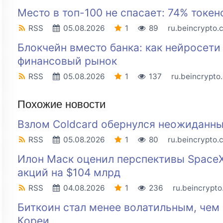
Место в топ-100 не спасает: 74% токе
RSS
05.08.2026
1
89
ru.beincrypto.
Блокчейн вместо банка: как нейросет
финансовый рынок
RSS
05.08.2026
1
137
ru.beincrypto
Похожие новости
Взлом Coldcard обернулся неожиданн
RSS
05.08.2026
1
80
ru.beincrypto.
Илон Маск оценил перспективы Space
акций на $104 млрд
RSS
04.08.2026
1
236
ru.beincrypt
Биткоин стал менее волатильным, че
Кореи