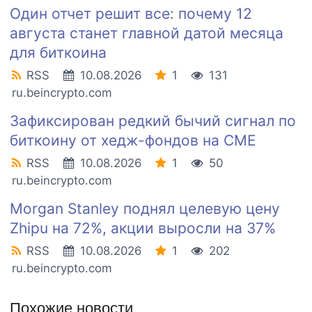
Один отчет решит все: почему 12
августа станет главной датой месяца
для биткоина
RSS
10.08.2026
1
131
ru.beincrypto.com
Зафиксирован редкий бычий сигнал по
биткоину от хедж-фондов на CME
RSS
10.08.2026
1
50
ru.beincrypto.com
Morgan Stanley поднял целевую цену
Zhipu на 72%, акции выросли на 37%
RSS
10.08.2026
1
202
ru.beincrypto.com
Похожие новости