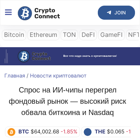
JOIN
Bitcoin
Ethereum
TON
DeFI
GameFI
NF
Главная
/
Новости криптовалют
Спрос на ИИ-чипы перегрел
фондовый рынок — высокий риск
обвала биткоина и Nasdaq
BTC
$64,002.68
-1.85%
THE
$0.065
-12.