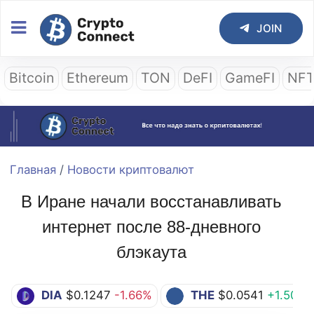
JOIN
Bitcoin
Ethereum
TON
DeFI
GameFI
NF
Главная
/
Новости криптовалют
В Иране начали восстанавливать
интернет после 88-дневного
блэкаута
DIA
$0.1247
-1.66%
THE
$0.0541
+1.50%