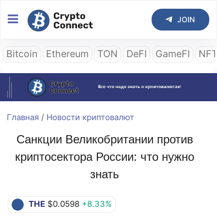
JOIN
Bitcoin
Ethereum
TON
DeFI
GameFI
NF
Главная
/
Новости криптовалют
Санкции Великобритании против
криптосектора России: что нужно
знать
THE
$0.0598
+8.33%