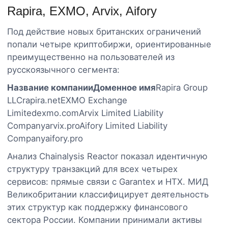
Rapira, EXMO, Arvix, Aifory
Под действие новых британских ограничений
попали четыре криптобиржи, ориентированные
преимущественно на пользователей из
русскоязычного сегмента:
Название компании
Доменное имя
Rapira Group
LLCrapira.netEXMO Exchange
Limitedexmo.comArvix Limited Liability
Companyarvix.proAifory Limited Liability
Companyaifory.pro
Анализ Chainalysis Reactor показал идентичную
структуру транзакций для всех четырех
сервисов: прямые связи с Garantex и HTX. МИД
Великобритании классифицирует деятельность
этих структур как поддержку финансового
сектора России. Компании принимали активы