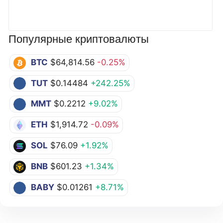
Популярные криптовалюты
BTC
$64,814.56
-0.25%
TUT
$0.14484
+242.25%
MMT
$0.2212
+9.02%
ETH
$1,914.72
-0.09%
SOL
$76.09
+1.92%
BNB
$601.23
+1.34%
BABY
$0.01261
+8.71%