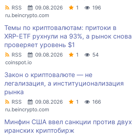
RSS
09.08.2026
1
196
ru.beincrypto.com
Темы по криптовалютам: притоки в
XRP-ETF рухнули на 93%, а рынок снова
проверяет уровень $1
RSS
09.08.2026
1
54
coinspot.io
Закон о криптовалюте — не
легализация, а институционализация
рынка
RSS
09.08.2026
1
166
ru.beincrypto.com
Минфин США ввел санкции против двух
иранских криптобирж