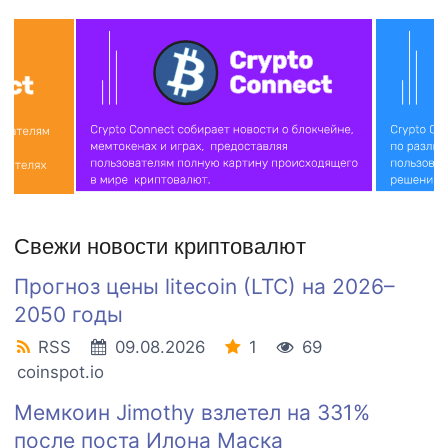
Свежи новости криптовалют
Прогноз цены litecoin (LTC) на 2026–
2050 годы
RSS
09.08.2026
1
69
coinspot.io
Мемкоин Jimothy взлетел на 331%
после поста Илона Маска