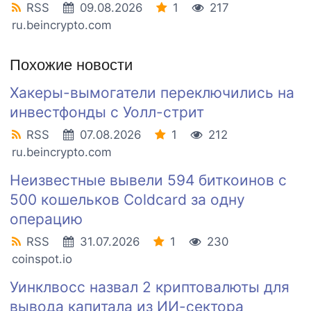
RSS
09.08.2026
1
217
ru.beincrypto.com
Похожие новости
Хакеры-вымогатели переключились на
инвестфонды с Уолл-стрит
RSS
07.08.2026
1
212
ru.beincrypto.com
Неизвестные вывели 594 биткоинов с
500 кошельков Coldcard за одну
операцию
RSS
31.07.2026
1
230
coinspot.io
Уинклвосс назвал 2 криптовалюты для
вывода капитала из ИИ-сектора