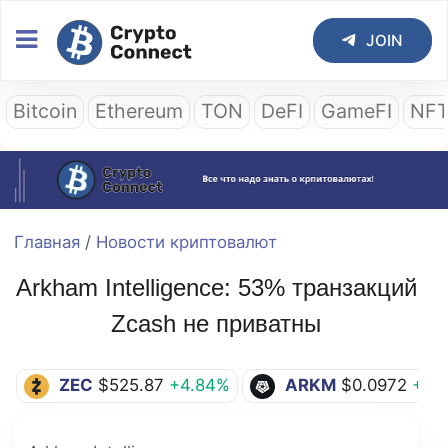
JOIN
Bitcoin
Ethereum
TON
DeFI
GameFI
NF
Главная
/
Новости криптовалют
Arkham Intelligence: 53% транзакций
Zcash не приватны
ZEC
$525.87
+4.84%
ARKM
$0.0972
+0.