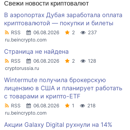
Свежи новости криптовалют
В аэропортах Дубая заработала оплата
криптовалютой — покупки и билеты
RSS
06.08.2026
2
237
ru.beincrypto.com
Страница не найдена
RSS
06.08.2026
2
128
cryptorussia.ru
Wintermute получила брокерскую
лицензию в США и планирует работать
с товарами и крипто-ETF
RSS
06.08.2026
1
218
ru.beincrypto.com
Акции Galaxy Digital рухнули на 14%