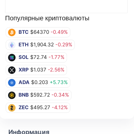
Популярные криптовалюты
BTC
$64370
-0.49%
ETH
$1,904.32
-0.29%
SOL
$72.74
-1.77%
XRP
$1.037
-2.56%
ADA
$0.203
+5.73%
BNB
$592.72
-0.34%
ZEC
$495.27
-4.12%
Информация