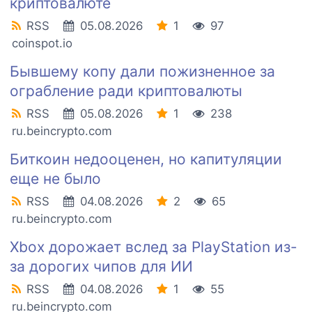
криптовалюте
RSS
05.08.2026
1
97
coinspot.io
Бывшему копу дали пожизненное за
ограбление ради криптовалюты
RSS
05.08.2026
1
238
ru.beincrypto.com
Биткоин недооценен, но капитуляции
еще не было
RSS
04.08.2026
2
65
ru.beincrypto.com
Xbox дорожает вслед за PlayStation из-
за дорогих чипов для ИИ
RSS
04.08.2026
1
55
ru.beincrypto.com