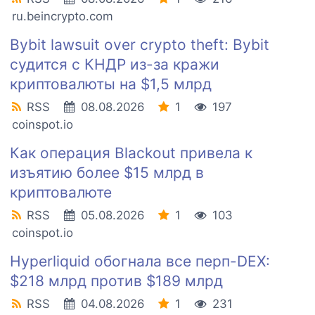
ru.beincrypto.com
Bybit lawsuit over crypto theft: Bybit
судится с КНДР из-за кражи
криптовалюты на $1,5 млрд
RSS
08.08.2026
1
197
coinspot.io
Как операция Blackout привела к
изъятию более $15 млрд в
криптовалюте
RSS
05.08.2026
1
103
coinspot.io
Hyperliquid обогнала все перп-DEX:
$218 млрд против $189 млрд
RSS
04.08.2026
1
231