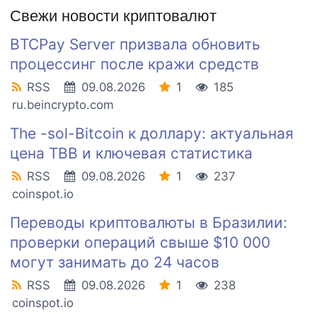
Свежи новости криптовалют
BTCPay Server призвала обновить
процессинг после кражи средств
RSS
09.08.2026
1
185
ru.beincrypto.com
The -sol-Bitcoin к доллару: актуальная
цена TBB и ключевая статистика
RSS
09.08.2026
1
237
coinspot.io
Переводы криптовалюты в Бразилии:
проверки операций свыше $10 000
могут занимать до 24 часов
RSS
09.08.2026
1
238
coinspot.io