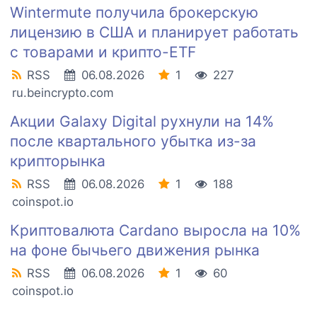
Wintermute получила брокерскую
лицензию в США и планирует работать
с товарами и крипто-ETF
RSS
06.08.2026
1
227
ru.beincrypto.com
Акции Galaxy Digital рухнули на 14%
после квартального убытка из-за
крипторынка
RSS
06.08.2026
1
188
coinspot.io
Криптовалюта Cardano выросла на 10%
на фоне бычьего движения рынка
RSS
06.08.2026
1
60
coinspot.io