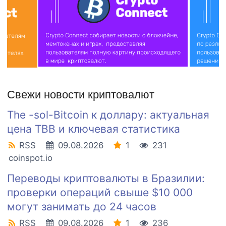
Свежи новости криптовалют
The -sol-Bitcoin к доллару: актуальная
цена TBB и ключевая статистика
RSS
09.08.2026
1
231
coinspot.io
Переводы криптовалюты в Бразилии:
проверки операций свыше $10 000
могут занимать до 24 часов
RSS
09.08.2026
1
236