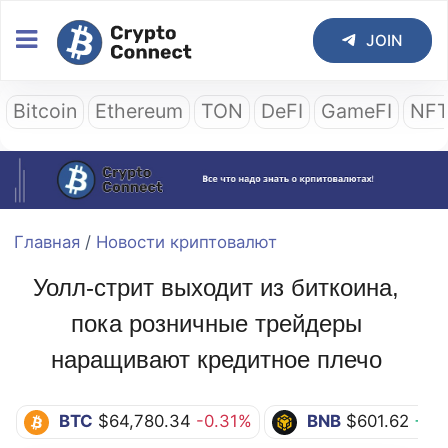
JOIN
Bitcoin
Ethereum
TON
DeFI
GameFI
NF
Главная
/
Новости криптовалют
Уолл-стрит выходит из биткоина,
пока розничные трейдеры
наращивают кредитное плечо
BTC
$64,780.34
-0.31%
BNB
$601.62
+1.