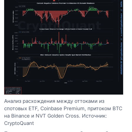
Анализ расхождения между оттоками из
спотовых ETF, Coinbase Premium, притоком BTC
на Binance и NVT Golden Cross. Источник:
CryptoQuant