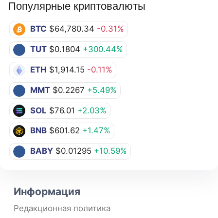
Популярные криптовалюты
BTC
$64,780.34
-0.31%
TUT
$0.1804
+300.44%
ETH
$1,914.15
-0.11%
MMT
$0.2267
+5.49%
SOL
$76.01
+2.03%
BNB
$601.62
+1.47%
BABY
$0.01295
+10.59%
Информация
Редакционная политика