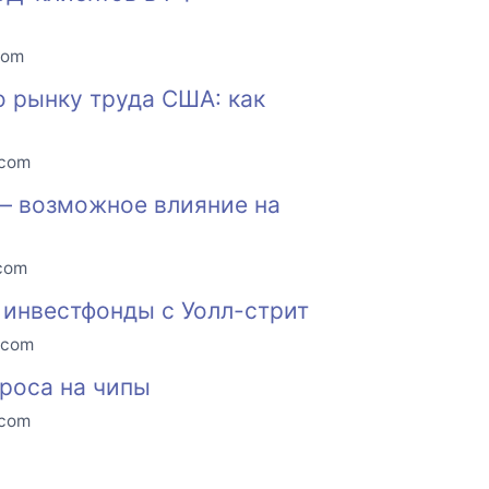
com
о рынку труда США: как
.com
 — возможное влияние на
.com
инвестфонды с Уолл-стрит
.com
проса на чипы
.com