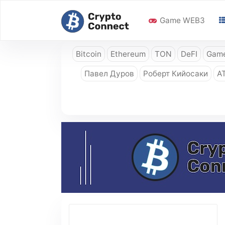
Game WEB3
Bitcoin
Ethereum
TON
DeFI
Game
Павел Дуров
Роберт Кийосаки
A