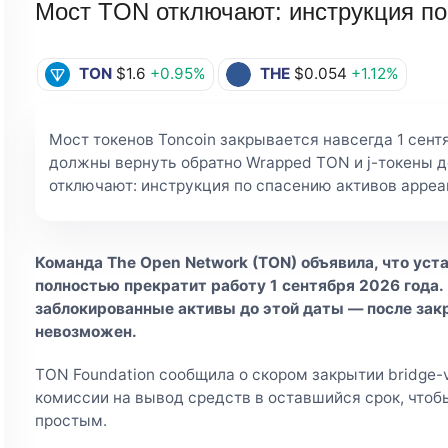
Мост TON отключают: инструкция по
TON
$1.6
+0.95%
THE
$0.054
+1.12%
Мост токенов Toncoin закрывается навсегда 1 сент
должны вернуть обратно Wrapped TON и j-токены до
отключают: инструкция по спасению активов appeare
Команда The Open Network (TON) объявила, что уст
полностью прекратит работу 1 сентября 2026 года.
заблокированные активы до этой даты — после зак
невозможен.
TON Foundation сообщила о скором закрытии bridge-v
комиссии на вывод средств в оставшийся срок, что
простым.