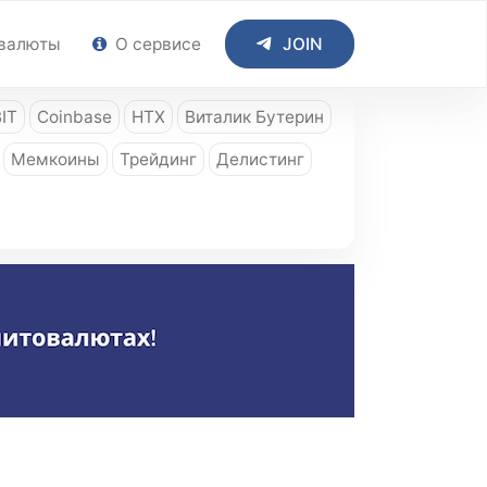
валюты
О сервисе
JOIN
IT
Coinbase
HTX
Виталик Бутерин
Мемкоины
Трейдинг
Делистинг