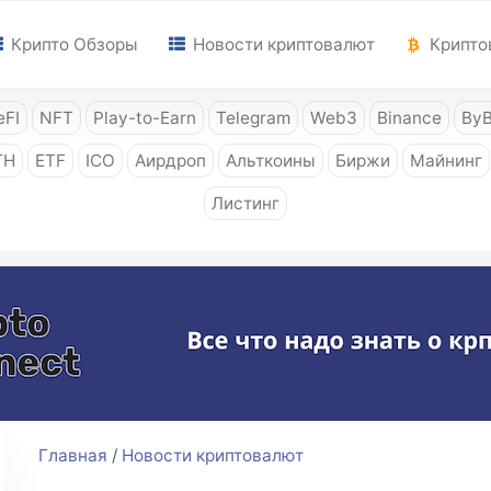
Крипто Обзоры
Новости криптовалют
Крипто
FI
NFT
Play-to-Earn
Telegram
Web3
Binance
ByB
TH
ETF
ICO
Аирдроп
Альткоины
Биржи
Майнинг
Листинг
Главная
/
Новости криптовалют