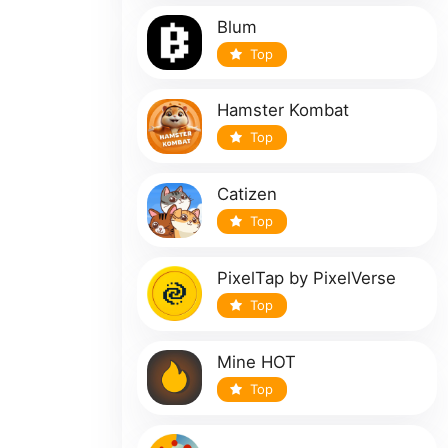
Blum
Top
Hamster Kombat
Top
Catizen
Top
PixelTap by PixelVerse
Top
Mine HOT
Top