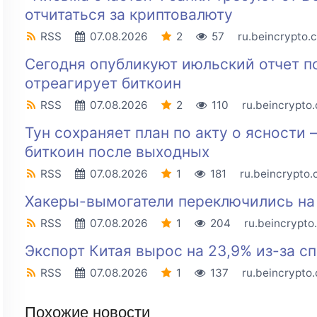
отчитаться за криптовалюту
RSS
07.08.2026
2
57
ru.beincrypto.
Сегодня опубликуют июльский отчет п
отреагирует биткоин
RSS
07.08.2026
2
110
ru.beincrypto
Тун сохраняет план по акту о ясности
биткоин после выходных
RSS
07.08.2026
1
181
ru.beincrypto
Хакеры-вымогатели переключились на 
RSS
07.08.2026
1
204
ru.beincrypto
Экспорт Китая вырос на 23,9% из-за с
RSS
07.08.2026
1
137
ru.beincrypto
Похожие новости