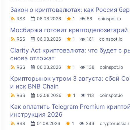
Закон о криптовалютах: как Россия бе
RSS
06.08.2026
1
86
coinspot.io
Мосбиржа готовит криптодепозитарий 
RSS
06.08.2026
1
161
coinspot.io
Clarity Act криптовалюта: что будет с 
снова отложат
RSS
06.08.2026
1
138
coinspot.io
Крипторынок утром 3 августа: сбой Co
и иск BNB Chain
RSS
03.08.2026
1
113
coinspot.io
Как оплатить Telegram Premium крипто
инструкция 2026
RSS
01.08.2026
1
246
cryptorussia.r