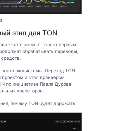
s
овый этап для TON
ода — этот момент станет первым
продолжат обрабатывать переводы,
 средств.
о роста экосистемы. Переход TON
я проектом и стал драйвером
TON по инициативе Павла Дурова
альных инвесторов.
яснил, почему TON будет дорожать