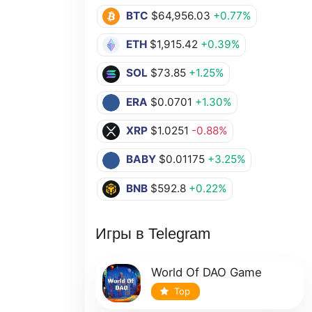
BTC
$64,956.03
+0.77%
ETH
$1,915.42
+0.39%
SOL
$73.85
+1.25%
ERA
$0.0701
+1.30%
XRP
$1.0251
-0.88%
BABY
$0.01175
+3.25%
BNB
$592.8
+0.22%
Игры в Telegram
World Of DAO Game
Top