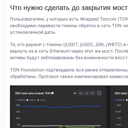
Что нужно сделать до закрытия мост
Пользователям, у которых есть Wrapped Toncoin (TON
необходимо перевести токены обратно в сеть TON чер
установленной даты.
Те, кто держит j-токены (jUSDT, jUSDC, jDAI, jWBTC)
вернуть их в сеть Ethereum через этот же мост. Пос
активы будут заблокированы без возможности восст
TON Foundation подтвердила: все ранее отправленны
обработаны. Протокол также компенсировал комисс