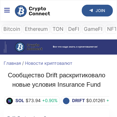
JOIN
Bitcoin
Ethereum
TON
DeFI
GameFI
NF
Главная
/
Новости криптовалют
Сообщество Drift раскритиковало
новые условия Insurance Fund
SOL
$73.94
+0.90%
DRIFT
$0.01261
+0.0