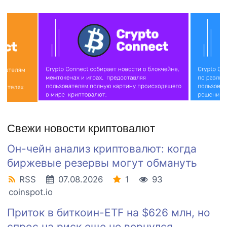
Свежи новости криптовалют
Он-чейн анализ криптовалют: когда
биржевые резервы могут обмануть
RSS
07.08.2026
1
93
coinspot.io
Приток в биткоин-ETF на $626 млн, но
спрос на риск еще не вернулся