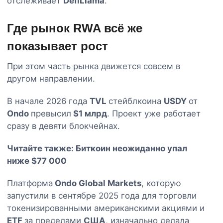
отслеживает
DefiLlama
.
Где рынок RWA всё же
показывает рост
При этом часть рынка движется совсем в
другом направлении.
В начале 2026 года
TVL
стейблкоина
USDY
от
Ondo
превысил
$1 млрд
. Проект уже работает
сразу в девяти блокчейнах.
Читайте также:
Биткоин неожиданно упал
ниже $77 000
Платформа
Ondo Global Markets
, которую
запустили в сентябре 2025 года для торговли
токенизированными американскими акциями и
ETF
за пределами
США
, изначально делала