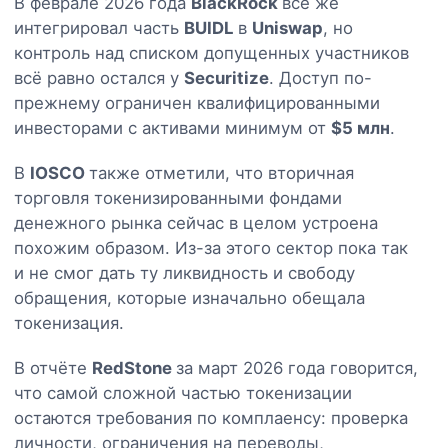
В феврале 2026 года
BlackRock
всё же
интегрировал часть
BUIDL
в
Uniswap
, но
контроль над списком допущенных участников
всё равно остался у
Securitize
. Доступ по-
прежнему ограничен квалифицированными
инвесторами с активами минимум от
$5 млн
.
В
IOSCO
также отметили, что вторичная
торговля токенизированными фондами
денежного рынка сейчас в целом устроена
похожим образом. Из-за этого сектор пока так
и не смог дать ту ликвидность и свободу
обращения, которые изначально обещала
токенизация.
В отчёте
RedStone
за март 2026 года говорится,
что самой сложной частью токенизации
остаются требования по комплаенсу: проверка
личности, ограничения на переводы,