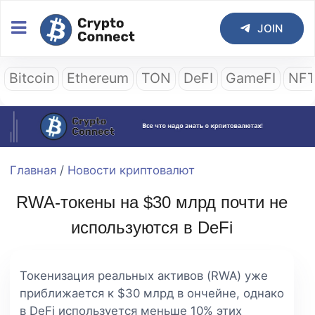
JOIN
Bitcoin
Ethereum
TON
DeFI
GameFI
NF
Главная
/
Новости криптовалют
RWA-токены на $30 млрд почти не
используются в DeFi
Токенизация реальных активов (RWA) уже
приближается к $30 млрд в ончейне, однако
в DeFi используется меньше 10% этих