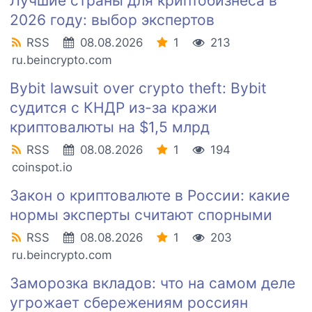
Лучшие страны для криптобизнеса в
2026 году: выбор экспертов
RSS
08.08.2026
1
213
ru.beincrypto.com
Bybit lawsuit over crypto theft: Bybit
судится с КНДР из-за кражи
криптовалюты на $1,5 млрд
RSS
08.08.2026
1
194
coinspot.io
Закон о криптовалюте в России: какие
нормы эксперты считают спорными
RSS
08.08.2026
1
203
ru.beincrypto.com
Заморозка вкладов: что на самом деле
угрожает сбережениям россиян