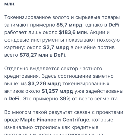
млн
.
Токенизированное золото и сырьевые товары
занимают примерно
$5,7 млрд
, однако в
DeFi
работает лишь около
$183,6 млн
. Акции и
фондовые инструменты показывают похожую
картину: около
$2,7 млрд
в ончейне против
всего
$78,27 млн
в
DeFi
.
Отдельно выделяется сектор частного
кредитования. Здесь соотношение заметно
выше: из
$3,226 млрд
токенизированных
активов около
$1,257 млрд
уже задействованы
в
DeFi
. Это примерно
39%
от всего сегмента.
Во многом такой результат связан с проектами
вроде
Maple Finance
и
Centrifuge
, которые
изначально строились как кредитные
протоколы и сразу ориентировались на