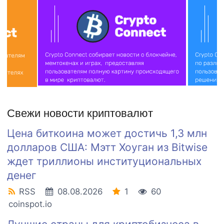
Свежи новости криптовалют
Цена биткоина может достичь 1,3 млн
долларов США: Мэтт Хоуган из Bitwise
ждет триллионы институциональных
денег
RSS
08.08.2026
1
60
coinspot.io