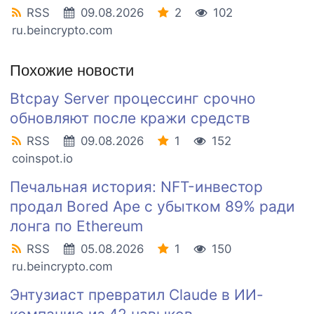
RSS
09.08.2026
2
102
ru.beincrypto.com
Похожие новости
Btcpay Server процессинг срочно
обновляют после кражи средств
RSS
09.08.2026
1
152
coinspot.io
Печальная история: NFT-инвестор
продал Bored Ape с убытком 89% ради
лонга по Ethereum
RSS
05.08.2026
1
150
ru.beincrypto.com
Энтузиаст превратил Claude в ИИ-