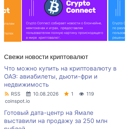
Свежи новости криптовалют
Что можно купить на криптовалюту в
ОАЭ: авиабилеты, дьюти-фри и
недвижимость
RSS
10.08.2026
1
119
coinspot.io
Готовый дата-центр на Ямале
выставили на продажу за 250 млн
рублей