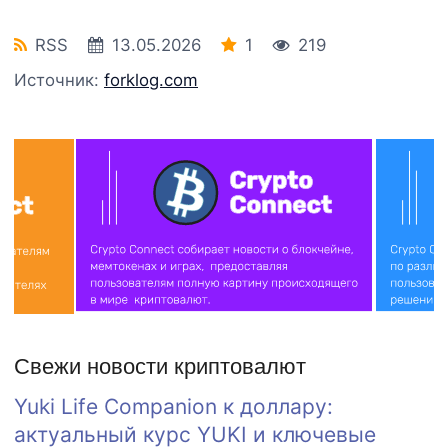
RSS
13.05.2026
1
219
Источник:
forklog.com
Свежи новости криптовалют
Yuki Life Companion к доллару:
актуальный курс YUKI и ключевые