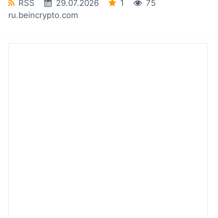
RSS
29.07.2026
1
75
ru.beincrypto.com