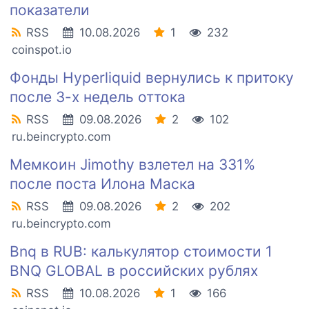
показатели
RSS
10.08.2026
1
232
coinspot.io
Фонды Hyperliquid вернулись к притоку
после 3-х недель оттока
RSS
09.08.2026
2
102
ru.beincrypto.com
Мемкоин Jimothy взлетел на 331%
после поста Илона Маска
RSS
09.08.2026
2
202
ru.beincrypto.com
Bnq в RUB: калькулятор стоимости 1
BNQ GLOBAL в российских рублях
RSS
10.08.2026
1
166