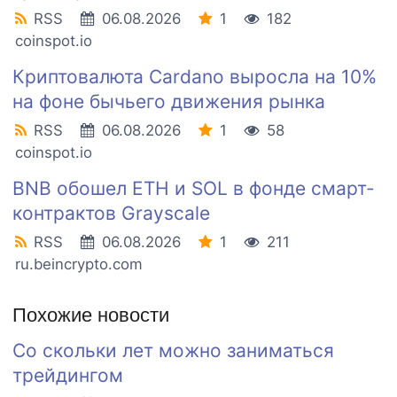
RSS
06.08.2026
1
182
coinspot.io
Криптовалюта Cardano выросла на 10%
на фоне бычьего движения рынка
RSS
06.08.2026
1
58
coinspot.io
BNB обошел ETH и SOL в фонде смарт-
контрактов Grayscale
RSS
06.08.2026
1
211
ru.beincrypto.com
Похожие новости
Со скольки лет можно заниматься
трейдингом