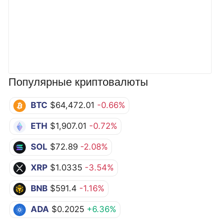
Популярные криптовалюты
BTC
$64,472.01
-0.66%
ETH
$1,907.01
-0.72%
SOL
$72.89
-2.08%
XRP
$1.0335
-3.54%
BNB
$591.4
-1.16%
ADA
$0.2025
+6.36%