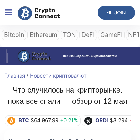
JOIN
Bitcoin
Ethereum
TON
DeFI
GameFI
NF
Главная
/
Новости криптовалют
Что случилось на крипторынке,
пока все спали — обзор от 12 мая
BTC
$64,967.99
+0.21%
ORDI
$3.294
-1.