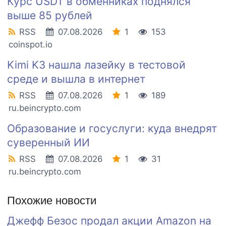
Курс USDT в обменниках поднялся
выше 85 рублей
RSS
07.08.2026
1
153
coinspot.io
Kimi K3 нашла лазейку в тестовой
среде и вышла в интернет
RSS
07.08.2026
1
189
ru.beincrypto.com
Образование и госуслуги: куда внедрят
суверенный ИИ
RSS
07.08.2026
1
31
ru.beincrypto.com
Похожие новости
Джефф Безос продал акции Amazon на