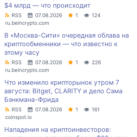
$4 млрд — что происходит
RSS
07.08.2026
1
124
ru.beincrypto.com
В «Москва-Сити» очередная облава на
криптообменники — что известно к
этому часу
RSS
07.08.2026
1
226
ru.beincrypto.com
Что изменило крипторынок утром 7
августа: Bitget, CLARITY и дело Сэма
Бэнкмана-Фрида
RSS
07.08.2026
1
161
coinspot.io
Нападения на криптоинвесторов: