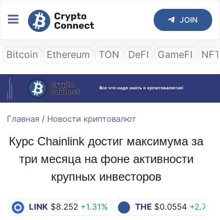
JOIN
Bitcoin
Ethereum
TON
DeFI
GameFI
NF
Главная
/
Новости криптовалют
Курс Chainlink достиг максимума за
три месяца на фоне активности
крупных инвесторов
LINK
$8.252
+1.31%
THE
$0.0554
+2.78%