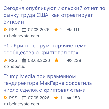
Сегодня опубликуют июльский отчет по
рынку труда США: как отреагирует
биткоин
RSS
07.08.2026
2
111
ru.beincrypto.com
Рбк Крипто форум: горячие темы
сообщества о криптовалютах
RSS
08.08.2026
1
238
coinspot.io
Trump Media при временном
гендиректоре МакГерне сократила
число сделок с криптовалютами
RSS
07.08.2026
1
158
ru.beincrypto.com