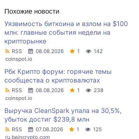
Похожие новости
Уязвимость биткоина и взлом на $100
млн: главные события недели на
крипторынке
RSS
08.08.2026
1
142
coinspot.io
Рбк Крипто форум: горячие темы
сообщества о криптовалютах
RSS
08.08.2026
1
238
coinspot.io
Выручка CleanSpark упала на 30,5%,
убыток достиг $239,8 млн
RSS
07.08.2026
1
125
ru.beincrypto.com