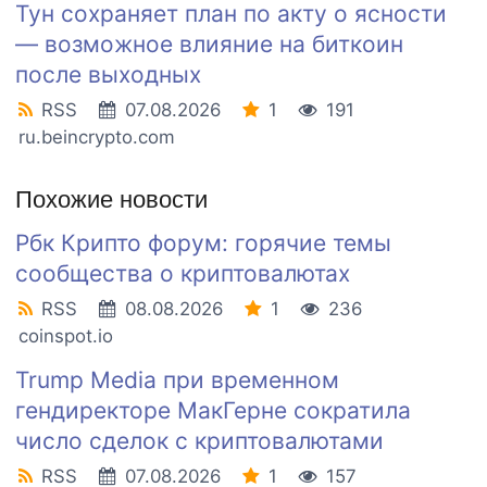
Тун сохраняет план по акту о ясности
— возможное влияние на биткоин
после выходных
RSS
07.08.2026
1
191
ru.beincrypto.com
Похожие новости
Рбк Крипто форум: горячие темы
сообщества о криптовалютах
RSS
08.08.2026
1
236
coinspot.io
Trump Media при временном
гендиректоре МакГерне сократила
число сделок с криптовалютами
RSS
07.08.2026
1
157