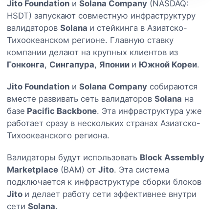
Jito Foundation
и
Solana Company
(NASDAQ:
HSDT) запускают совместную инфраструктуру
валидаторов
Solana
и стейкинга в Азиатско-
Тихоокеанском регионе. Главную ставку
компании делают на крупных клиентов из
Гонконга
,
Сингапура
,
Японии
и
Южной Кореи
.
Jito Foundation
и
Solana Company
собираются
вместе развивать сеть валидаторов
Solana
на
базе
Pacific Backbone
. Эта инфраструктура уже
работает сразу в нескольких странах Азиатско-
Тихоокеанского региона.
Валидаторы будут использовать
Block Assembly
Marketplace
(BAM) от
Jito
. Эта система
подключается к инфраструктуре сборки блоков
Jito
и делает работу сети эффективнее внутри
сети
Solana
.