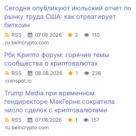
Сегодня опубликуют июльский отчет по
рынку труда США: как отреагирует
биткоин
RSS
07.08.2026
2
110
ru.beincrypto.com
Рбк Крипто форум: горячие темы
сообщества о криптовалютах
RSS
08.08.2026
1
236
coinspot.io
Trump Media при временном
гендиректоре МакГерне сократила
число сделок с криптовалютами
RSS
07.08.2026
1
157
ru.beincrypto.com