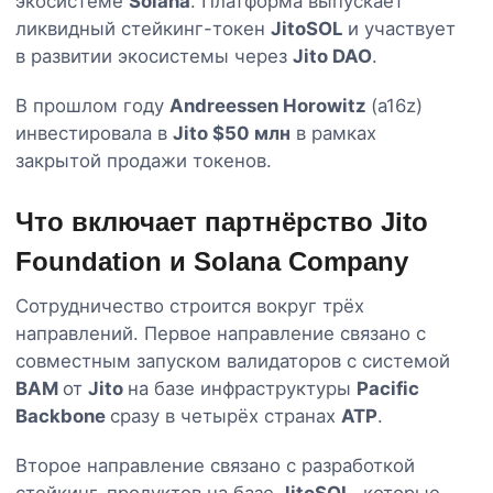
экосистеме
Solana
. Платформа выпускает
ликвидный стейкинг-токен
JitoSOL
и участвует
в развитии экосистемы через
Jito DAO
.
В прошлом году
Andreessen Horowitz
(a16z)
инвестировала в
Jito $50 млн
в рамках
закрытой продажи токенов.
Что включает партнёрство Jito
Foundation и Solana Company
Сотрудничество строится вокруг трёх
направлений. Первое направление связано с
совместным запуском валидаторов с системой
BAM
от
Jito
на базе инфраструктуры
Pacific
Backbone
сразу в четырёх странах
АТР
.
Второе направление связано с разработкой
стейкинг-продуктов на базе
JitoSOL
, которые