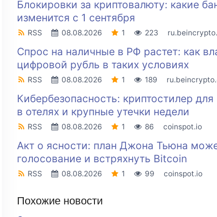
Блокировки за криптовалюту: какие ба
изменится с 1 сентября
RSS
08.08.2026
1
223
ru.beincrypt
Спрос на наличные в РФ растет: как вл
цифровой рубль в таких условиях
RSS
08.08.2026
1
189
ru.beincrypto
Кибербезопасность: криптостилер для 
в отелях и крупные утечки недели
RSS
08.08.2026
1
86
coinspot.io
Акт о ясности: план Джона Тьюна може
голосование и встряхнуть Bitcoin
RSS
08.08.2026
1
99
coinspot.io
Похожие новости