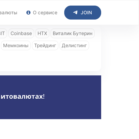
валюты
О сервисе
JOIN
IT
Coinbase
HTX
Виталик Бутерин
Мемкоины
Трейдинг
Делистинг