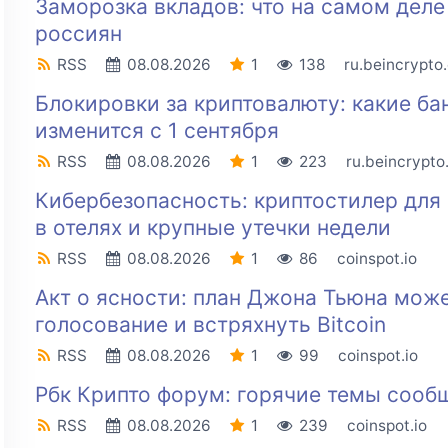
Заморозка вкладов: что на самом дел
россиян
RSS
08.08.2026
1
138
ru.beincrypto
Блокировки за криптовалюту: какие ба
изменится с 1 сентября
RSS
08.08.2026
1
223
ru.beincrypt
Кибербезопасность: криптостилер для 
в отелях и крупные утечки недели
RSS
08.08.2026
1
86
coinspot.io
Акт о ясности: план Джона Тьюна може
голосование и встряхнуть Bitcoin
RSS
08.08.2026
1
99
coinspot.io
Рбк Крипто форум: горячие темы сооб
RSS
08.08.2026
1
239
coinspot.io