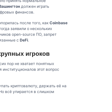
ило принять нормальное
Вашингтон
должен играть
фровых финансов.
порилась после того, как
Coinbase
тогда заявили о нескольких
иков open-source ПО, запрет
вязанные с
DeFi
.
крупных игроков
сих пор не хватает понятных
я институционалов этот вопрос
упать криптовалюту, держать её на
Но всё упирается в слишком