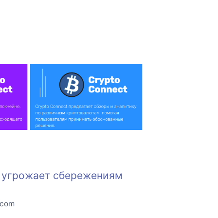
е угрожает сбережениям
.com