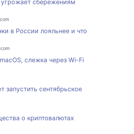
е угрожает сбережениям
.com
нки в России лояльнее и что
o.com
macOS, слежка через Wi-Fi
т запустить сентябрьское
щества о криптовалютах