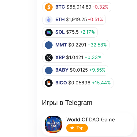
BTC
$65,014.89
-0.32%
ETH
$1,919.25
-0.51%
SOL
$75.5
+2.17%
MMT
$0.2291
+32.58%
XRP
$1.0421
+0.33%
BABY
$0.0125
+9.55%
BICO
$0.05696
+15.44%
Игры в Telegram
World Of DAO Game
Top