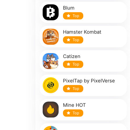
Blum
Top
Hamster Kombat
Top
Catizen
Top
PixelTap by PixelVerse
Top
Mine HOT
Top