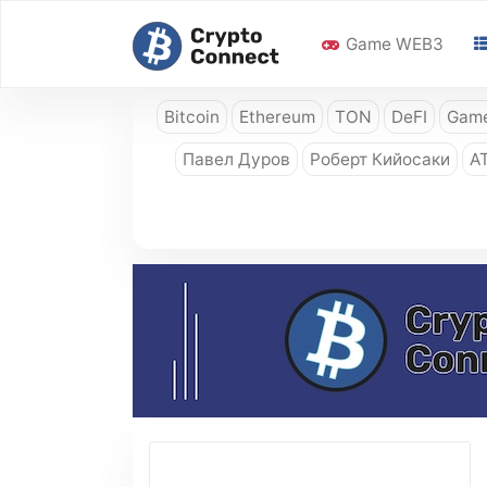
Game WEB3
Bitcoin
Ethereum
TON
DeFI
Game
Павел Дуров
Роберт Кийосаки
A