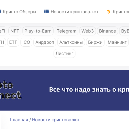
Крипто Обзоры
Новости криптовалют
Крипто
FI
NFT
Play-to-Earn
Telegram
Web3
Binance
ByB
TH
ETF
ICO
Аирдроп
Альткоины
Биржи
Майнинг
Листинг
Главная
/
Новости криптовалют