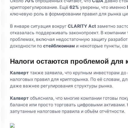
Около
70%
опрошенных считают, что
США
давно сто
крипторегулирование. Ещё
62%
уверены, что именно
ключевую роль в формировании правил для рынка ци
В январе ситуация вокруг
CLARITY Act
заметно засто
отказалась поддерживать законопроект. В компании 
проблемах, включая недостаточную защиту разработч
доходности по
стейблкоинам
и некоторые пункты, с
Налоги остаются проблемой для 
Калверт
также заявила, что крупным инвесторам до 
налоговых правил для крипторынка. По её словам, дл
даже важнее регулирования структуры рынка.
Калверт
объяснила, что многие компании готовы пок
балансе или просто торговать цифровыми активами. 
запутанные налоговые правила и объём отчётности.