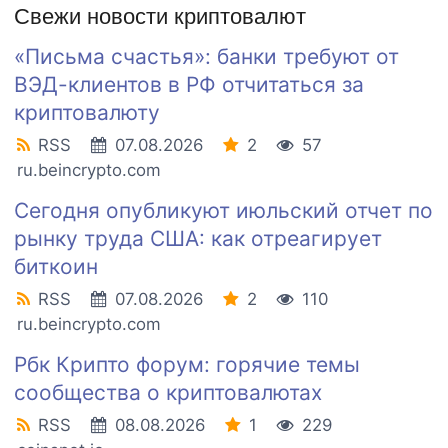
Свежи новости криптовалют
«Письма счастья»: банки требуют от
ВЭД-клиентов в РФ отчитаться за
криптовалюту
RSS
07.08.2026
2
57
ru.beincrypto.com
Сегодня опубликуют июльский отчет по
рынку труда США: как отреагирует
биткоин
RSS
07.08.2026
2
110
ru.beincrypto.com
Рбк Крипто форум: горячие темы
сообщества о криптовалютах
RSS
08.08.2026
1
229