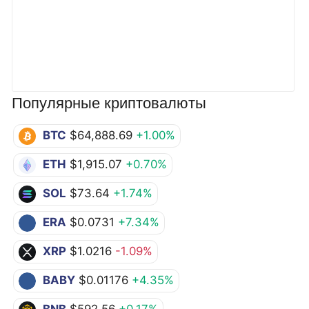
Популярные криптовалюты
BTC
$64,888.69
+1.00%
ETH
$1,915.07
+0.70%
SOL
$73.64
+1.74%
ERA
$0.0731
+7.34%
XRP
$1.0216
-1.09%
BABY
$0.01176
+4.35%
BNB
$592.56
+0.17%