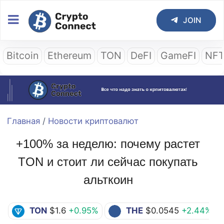
JOIN
Bitcoin
Ethereum
TON
DeFI
GameFI
NF
Главная
/
Новости криптовалют
+100% за неделю: почему растет
TON и стоит ли сейчас покупать
альткоин
TON
$1.6
+0.95%
THE
$0.0545
+2.44%