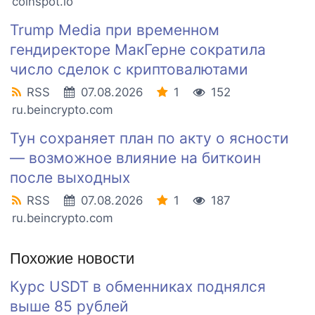
coinspot.io
Trump Media при временном
гендиректоре МакГерне сократила
число сделок с криптовалютами
RSS
07.08.2026
1
152
ru.beincrypto.com
Тун сохраняет план по акту о ясности
— возможное влияние на биткоин
после выходных
RSS
07.08.2026
1
187
ru.beincrypto.com
Похожие новости
Курс USDT в обменниках поднялся
выше 85 рублей