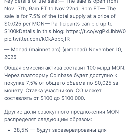
Key details of the sale:— The sale is open from
Nov 17th, 9am ET to Nov 22nd, 9pm ET— The
sale is for 7.5% of the total supply at a price of
$0.025 per MON— Participants can bid up to
$100kDetails in this blog: https://t.co/wgPxLIhbW0
pic.twitter.com/kCkAobbjfR
— Monad (mainnet arc) (@monad) November 10,
2025
Общая эмиссия актива составит 100 млрд MON.
Через платформу Coinbase будет доступно к
покупке 7,5% от общего объема по $0,025 за
монету. Ставка участников ICO может
составлять от $100 до $100 000.
Другие доли совокупного предложения MON
распределят следующим образом:
38,5% — будут зарезервированы для