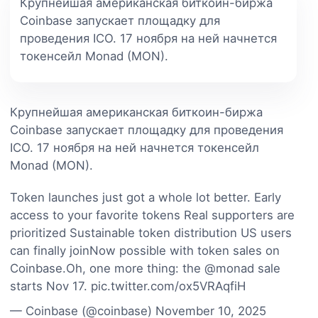
Крупнейшая американская биткоин-биржа
Coinbase запускает площадку для
проведения ICO. 17 ноября на ней начнется
токенсейл Monad (MON).
Крупнейшая американская биткоин-биржа
Coinbase запускает площадку для проведения
ICO. 17 ноября на ней начнется токенсейл
Monad (MON).
Token launches just got a whole lot better. Early
access to your favorite tokens Real supporters are
prioritized Sustainable token distribution US users
can finally joinNow possible with token sales on
Coinbase.Oh, one more thing: the @monad sale
starts Nov 17. pic.twitter.com/ox5VRAqfiH
— Coinbase (@coinbase) November 10, 2025