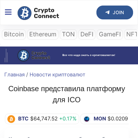
JOIN
Bitcoin
Ethereum
TON
DeFI
GameFI
NF
Главная
/
Новости криптовалют
Coinbase представила платформу
для ICO
BTC
$64,747.52
+0.17%
MON
$0.0209
+0