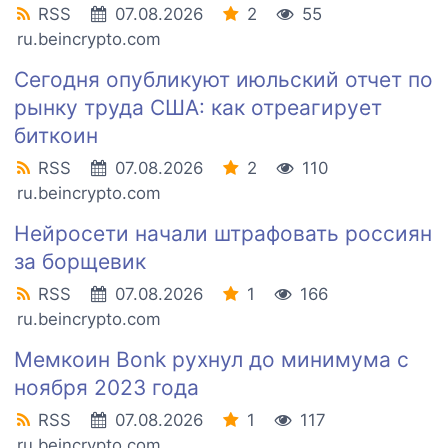
RSS
07.08.2026
2
55
ru.beincrypto.com
Сегодня опубликуют июльский отчет по
рынку труда США: как отреагирует
биткоин
RSS
07.08.2026
2
110
ru.beincrypto.com
Нейросети начали штрафовать россиян
за борщевик
RSS
07.08.2026
1
166
ru.beincrypto.com
Мемкоин Bonk рухнул до минимума с
ноября 2023 года
RSS
07.08.2026
1
117
ru.beincrypto.com