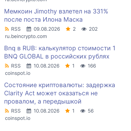
Мемкоин Jimothy взлетел на 331%
после поста Илона Маска
RSS
09.08.2026
2
202
ru.beincrypto.com
Bnq в RUB: калькулятор стоимости 1
BNQ GLOBAL в российских рублях
RSS
10.08.2026
1
166
coinspot.io
Состояние криптовалюты: задержка
Clarity Act может оказаться не
провалом, а передышкой
RSS
10.08.2026
1
56
coinspot.io