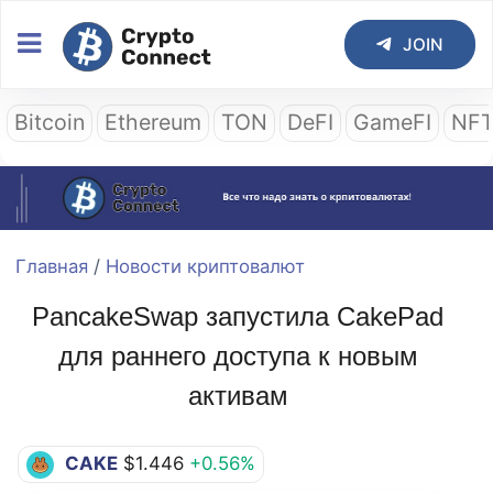
JOIN
Bitcoin
Ethereum
TON
DeFI
GameFI
NF
Главная
/
Новости криптовалют
PancakeSwap запустила CakePad
для раннего доступа к новым
активам
CAKE
$1.446
+0.56%