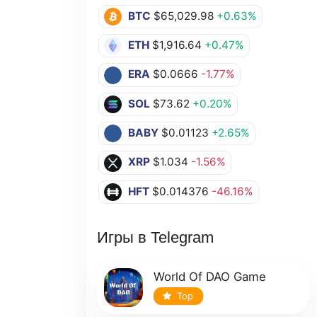
BTC
$65,029.98
+0.63%
ETH
$1,916.64
+0.47%
ERA
$0.0666
-1.77%
SOL
$73.62
+0.20%
BABY
$0.01123
+2.65%
XRP
$1.034
-1.56%
HFT
$0.014376
-46.16%
Игры в Telegram
World Of DAO Game
Top