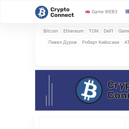
Game WEB3
Bitcoin
Ethereum
TON
DeFI
Game
Павел Дуров
Роберт Кийосаки
A