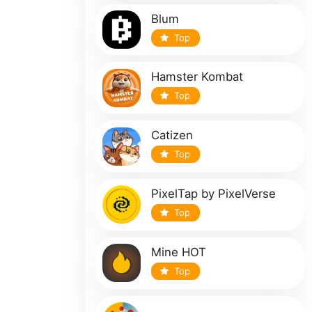
Blum
Top
Hamster Kombat
Top
Catizen
Top
PixelTap by PixelVerse
Top
Mine HOT
Top