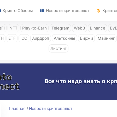
Крипто Обзоры
Новости криптовалют
Крипто
FI
NFT
Play-to-Earn
Telegram
Web3
Binance
ByB
TH
ETF
ICO
Аирдроп
Альткоины
Биржи
Майнинг
Листинг
Главная
/
Новости криптовалют