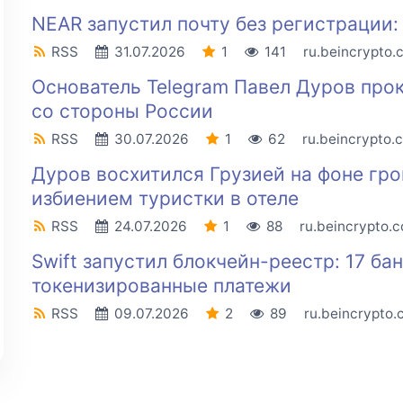
NEAR запустил почту без регистрации:
RSS
31.07.2026
1
141
ru.beincrypto.
Основатель Telegram Павел Дуров пр
со стороны России
RSS
30.07.2026
1
62
ru.beincrypto.
Дуров восхитился Грузией на фоне гро
избиением туристки в отеле
RSS
24.07.2026
1
88
ru.beincrypto.
Swift запустил блокчейн-реестр: 17 ба
токенизированные платежи
RSS
09.07.2026
2
89
ru.beincrypto