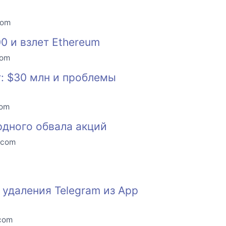
com
00 и взлет Ethereum
com
: $30 млн и проблемы
com
рдного обвала акций
.com
удаления Telegram из App
.com