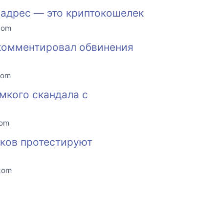
 адрес — это криптокошелек
com
окомментировал обвинения
com
мкого скандала с
com
нков протестируют
.com