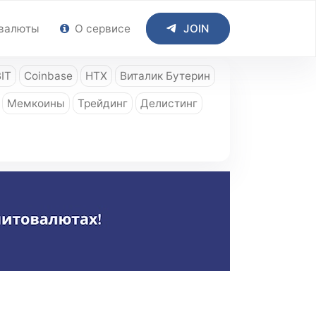
валюты
О сервисе
JOIN
IT
Coinbase
HTX
Виталик Бутерин
Мемкоины
Трейдинг
Делистинг