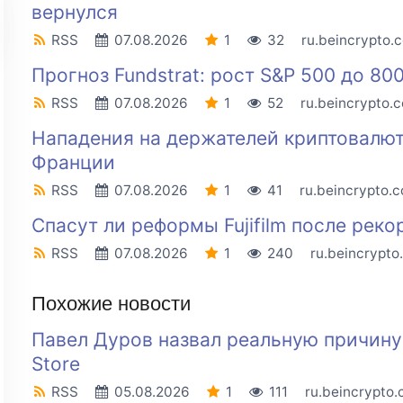
вернулся
RSS
07.08.2026
1
32
ru.beincrypto.
Прогноз Fundstrat: рост S&P 500 до 80
RSS
07.08.2026
1
52
ru.beincrypto.
Нападения на держателей криптовалют
Франции
RSS
07.08.2026
1
41
ru.beincrypto.
Спасут ли реформы Fujifilm после реко
RSS
07.08.2026
1
240
ru.beincrypto
Похожие новости
Павел Дуров назвал реальную причину 
Store
RSS
05.08.2026
1
111
ru.beincrypto