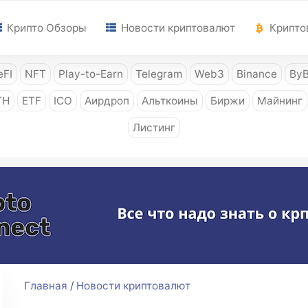
Крипто Обзоры
Новости криптовалют
Крипто
FI
NFT
Play-to-Earn
Telegram
Web3
Binance
ByB
TH
ETF
ICO
Аирдроп
Альткоины
Биржи
Майнинг
Листинг
Главная
/
Новости криптовалют