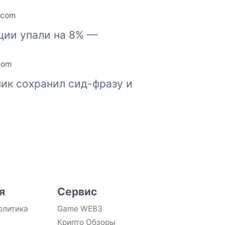
.com
ции упали на 8% —
com
ик сохранил сид-фразу и
я
Сервис
олитика
Game WEB3
Крипто Обзоры