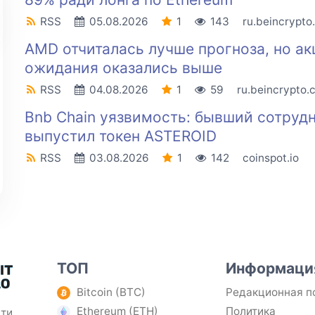
RSS
05.08.2026
1
143
ru.beincrypto
AMD отчиталась лучше прогноза, но ак
ожидания оказались выше
RSS
04.08.2026
1
59
ru.beincrypto.
Bnb Chain уязвимость: бывший сотрудн
выпустил токен ASTEROID
RSS
03.08.2026
1
142
coinspot.io
ТОП
Информаци
Bitcoin (BTC)
Редакционная п
Ethereum (ETH)
Политика
ти,