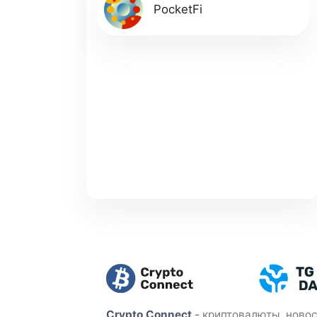
PocketFi
Crypto Connect
-
криптовалюты, новос