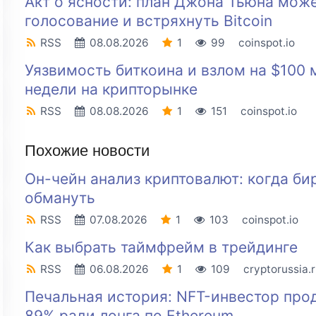
Акт о ясности: план Джона Тьюна може
голосование и встряхнуть Bitcoin
RSS
08.08.2026
1
99
coinspot.io
Уязвимость биткоина и взлом на $100 
недели на крипторынке
RSS
08.08.2026
1
151
coinspot.io
Похожие новости
Он-чейн анализ криптовалют: когда б
обмануть
RSS
07.08.2026
1
103
coinspot.io
Как выбрать таймфрейм в трейдинге
RSS
06.08.2026
1
109
cryptorussia.
Печальная история: NFT-инвестор про
89% ради лонга по Ethereum