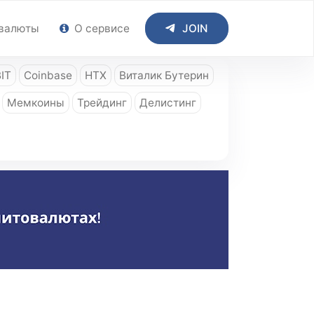
валюты
О сервисе
JOIN
IT
Coinbase
HTX
Виталик Бутерин
Мемкоины
Трейдинг
Делистинг