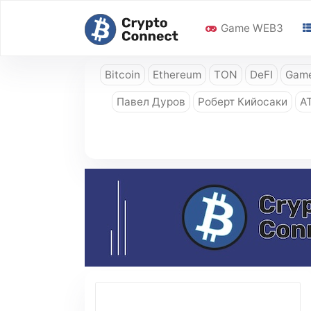
Game WEB3
Bitcoin
Ethereum
TON
DeFI
Game
Павел Дуров
Роберт Кийосаки
A