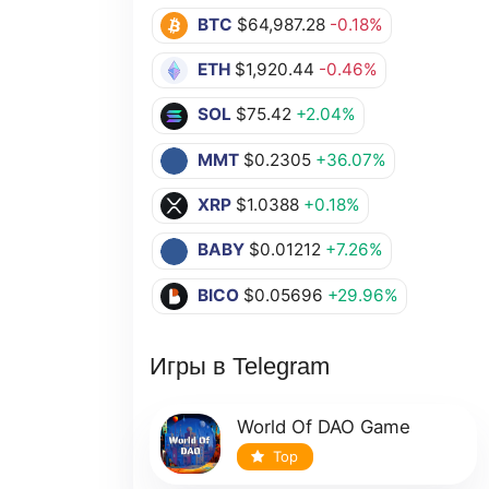
BTC
$64,987.28
-0.18%
ETH
$1,920.44
-0.46%
SOL
$75.42
+2.04%
MMT
$0.2305
+36.07%
XRP
$1.0388
+0.18%
BABY
$0.01212
+7.26%
BICO
$0.05696
+29.96%
Игры в Telegram
World Of DAO Game
Top