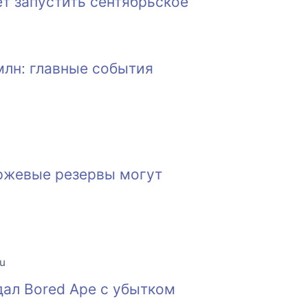
т запустить сентябрьское
млн: главные события
иржевые резервы могут
ru
дал Bored Ape с убытком