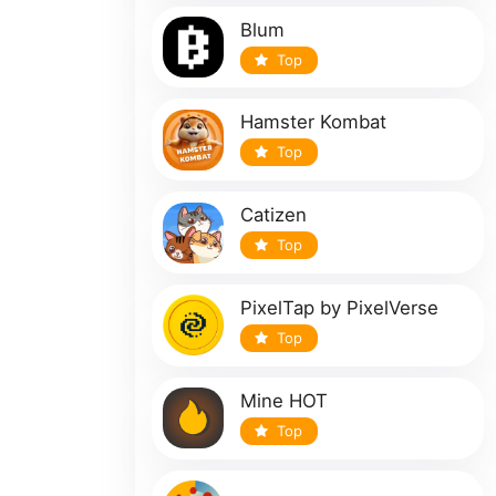
Blum
Top
Hamster Kombat
Top
Catizen
Top
PixelTap by PixelVerse
Top
Mine HOT
Top