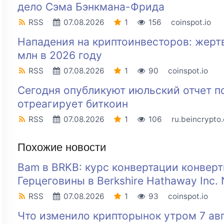
дело Сэма Бэнкмана-Фрида
RSS
07.08.2026
1
156
coinspot.io
Нападения на криптоинвесторов: жерт
млн в 2026 году
RSS
07.08.2026
1
90
coinspot.io
Сегодня опубликуют июльский отчет п
отреагирует биткоин
RSS
07.08.2026
1
106
ru.beincrypto
Похожие новости
Bam в BRKB: курс конвертации конвер
Герцеговины в Berkshire Hathaway Inc.
RSS
07.08.2026
1
93
coinspot.io
Что изменило крипторынок утром 7 авгу