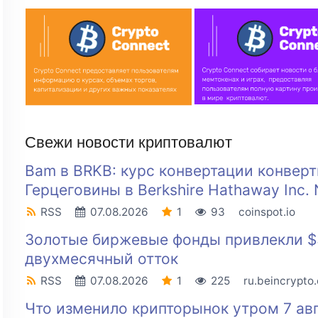
Свежи новости криптовалют
Bam в BRKB: курс конвертации конвер
Герцеговины в Berkshire Hathaway Inc.
RSS
07.08.2026
1
93
coinspot.io
Золотые биржевые фонды привлекли $3
двухмесячный отток
RSS
07.08.2026
1
225
ru.beincrypto
Что изменило крипторынок утром 7 авгу