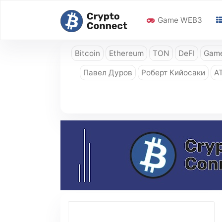
Game WEB3
Bitcoin
Ethereum
TON
DeFI
Game
Павел Дуров
Роберт Кийосаки
A