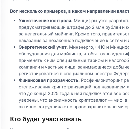
Вот несколько примеров, в каком направлении влас
Ужесточение контроля.
Минцифры уже разработа
предусматривающий штрафы до 2 млн рублей и 
за нелегальный майнинг. Кроме того, правительс
наказание за незаконное подключение к сетям и 
Энергетический учет.
Минэнерго, ФНС и Минцифр
оборудования для майнинга, чтобы точно иденти
применять к ним специальные тарифы и налогооб
компании и частные лица, занимающиеся добыче
регистрироваться в специальном реестре Федер
Финансовая прозрачность.
Росфинмониторинг ра
отслеживания криптотранзакций под названием 
что до конца 2025 года к ней подключатся все ро
уверены, что анонимность криптовалют — миф, а
активно сотрудничают с правоохранительными о
Кто будет участвовать