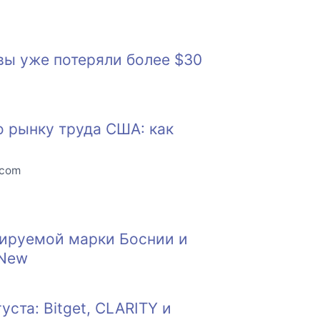
вы уже потеряли более $30
о рынку труда США: как
.com
тируемой марки Боснии и
 New
ста: Bitget, CLARITY и