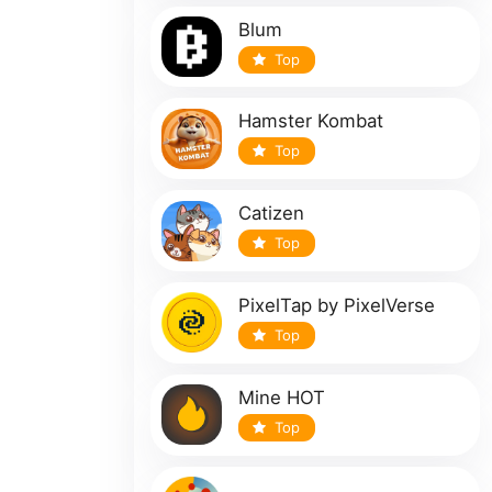
Blum
Top
Hamster Kombat
Top
Catizen
Top
PixelTap by PixelVerse
Top
Mine HOT
Top