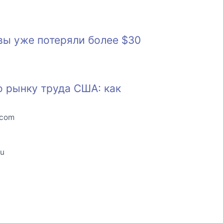
вы уже потеряли более $30
о рынку труда США: как
.com
ru