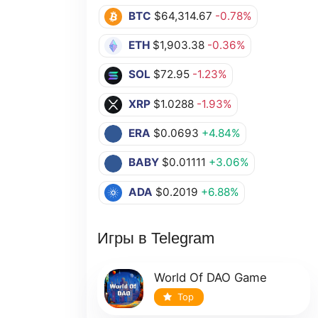
BTC
$64,314.67
-0.78%
ETH
$1,903.38
-0.36%
SOL
$72.95
-1.23%
XRP
$1.0288
-1.93%
ERA
$0.0693
+4.84%
BABY
$0.01111
+3.06%
ADA
$0.2019
+6.88%
Игры в Telegram
World Of DAO Game
Top