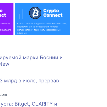
тируемой марки Боснии и
 New
 млрд в июле, прервав
.com
ста: Bitget, CLARITY и