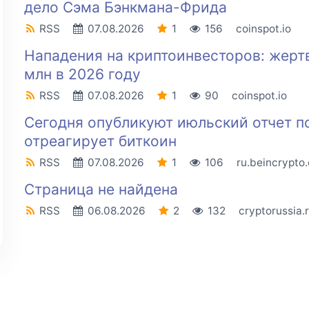
дело Сэма Бэнкмана-Фрида
RSS
07.08.2026
1
156
coinspot.io
Нападения на криптоинвесторов: жерт
млн в 2026 году
RSS
07.08.2026
1
90
coinspot.io
Сегодня опубликуют июльский отчет п
отреагирует биткоин
RSS
07.08.2026
1
106
ru.beincrypto
Страница не найдена
RSS
06.08.2026
2
132
cryptorussia.