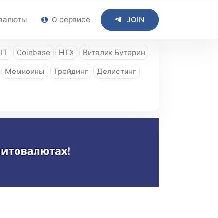
валюты
О сервисе
JOIN
IT
Coinbase
HTX
Виталик Бутерин
Мемкоины
Трейдинг
Делистинг