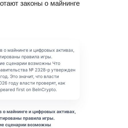
ботают законы о майнинге
в о майнинге и цифровых активах,
ктированы правила игры.
акие сценарии возможны Что
равительства № 2328-р утвержден
д. Это значит, что власти
026 году власти проверят, как
ared first on BeInCrypto.
 о майнинге и цифровых активах,
ктированы правила игры.
кие сценарии возможны