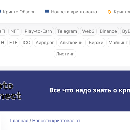
Крипто Обзоры
Новости криптовалют
Крипто
FI
NFT
Play-to-Earn
Telegram
Web3
Binance
ByB
TH
ETF
ICO
Аирдроп
Альткоины
Биржи
Майнинг
Листинг
Главная
/
Новости криптовалют