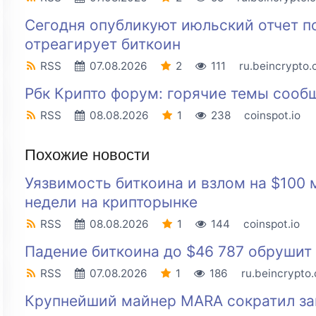
Сегодня опубликуют июльский отчет п
отреагирует биткоин
RSS
07.08.2026
2
111
ru.beincrypto
Рбк Крипто форум: горячие темы сооб
RSS
08.08.2026
1
238
coinspot.io
Похожие новости
Уязвимость биткоина и взлом на $100 
недели на крипторынке
RSS
08.08.2026
1
144
coinspot.io
Падение биткоина до $46 787 обрушит
RSS
07.08.2026
1
186
ru.beincrypto
Крупнейший майнер MARA сократил зап