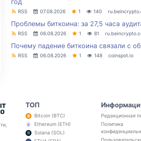
год
RSS
07.08.2026
1
140
ru.beincrypto
Проблемы биткоина: за 27,5 часа ауди
RSS
06.08.2026
1
81
ru.beincrypto.
Почему падение биткоина связали с о
RSS
06.08.2026
1
148
coinspot.io
ТОП
Информаци
Bitcoin (BTC)
Редакционная п
Ethereum (ETH)
Политика
ти,
конфиденциаль
Solana (SOL)
Пользовательск