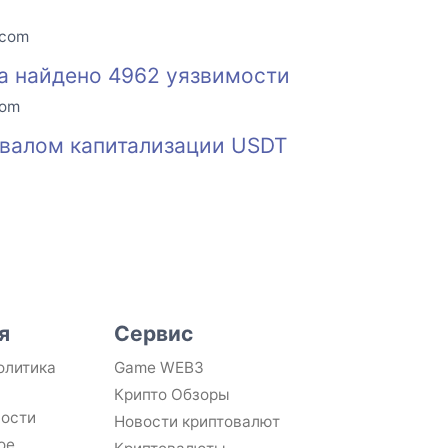
.com
та найдено 4962 уязвимости
com
бвалом капитализации USDT
я
Сервис
олитика
Game WEB3
Крипто Обзоры
ности
Новости криптовалют
ое