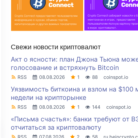
Свежи новости криптовалют
Акт о ясности: план Джона Тьюна може
голосование и встряхнуть Bitcoin
RSS
08.08.2026
1
88
coinspot.io
Уязвимость биткоина и взлом на $100 
недели на крипторынке
RSS
08.08.2026
1
144
coinspot.io
«Письма счастья»: банки требуют от В
отчитаться за криптовалюту
RSS
07.08.2026
2
58
ru.beincrypto.