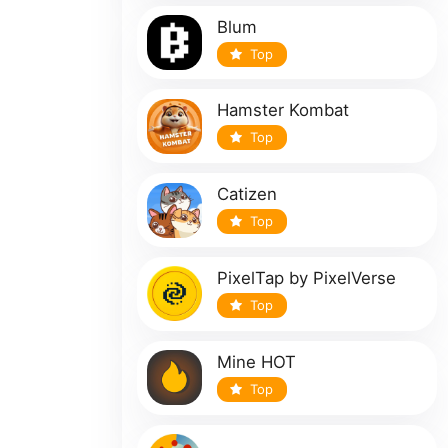
Blum
Top
Hamster Kombat
Top
Catizen
Top
PixelTap by PixelVerse
Top
Mine HOT
Top