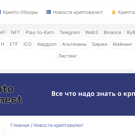
Крипто Обзоры
Новости криптовалют
Крипто
FI
NFT
Play-to-Earn
Telegram
Web3
Binance
ByB
TH
ETF
ICO
Аирдроп
Альткоины
Биржи
Майнинг
Листинг
Главная
/
Новости криптовалют