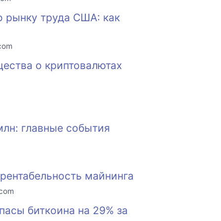
о рынку труда США: как
.com
щества о криптовалютах
млн: главные события
 рентабельность майнинга
.com
асы биткоина на 29% за