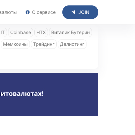
валюты
О сервисе
JOIN
IT
Coinbase
HTX
Виталик Бутерин
Мемкоины
Трейдинг
Делистинг