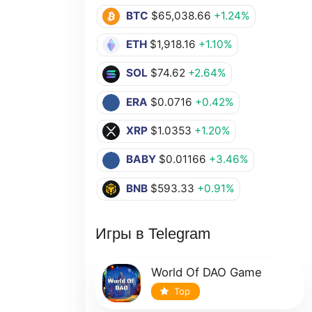
BTC
$65,038.66
+1.24%
ETH
$1,918.16
+1.10%
SOL
$74.62
+2.64%
ERA
$0.0716
+0.42%
XRP
$1.0353
+1.20%
BABY
$0.01166
+3.46%
BNB
$593.33
+0.91%
Игры в Telegram
World Of DAO Game
Top