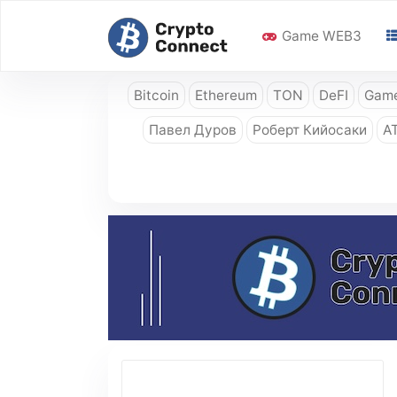
Game WEB3
Bitcoin
Ethereum
TON
DeFI
Game
Павел Дуров
Роберт Кийосаки
A