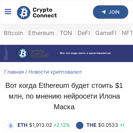
JOIN
Bitcoin
Ethereum
TON
DeFI
GameFI
NF
Главная
/
Новости криптовалют
Вот когда Ethereum будет стоить $1
млн, по мнению нейросети Илона
Маска
ETH
$1,913.02
+2.12%
THE
$0.0533
+0.7