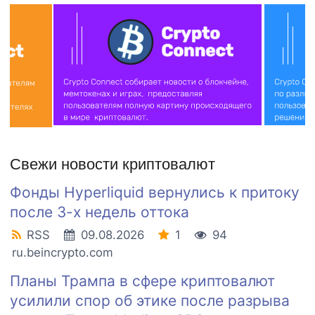
Свежи новости криптовалют
Фонды Hyperliquid вернулись к притоку
после 3-х недель оттока
RSS
09.08.2026
1
94
ru.beincrypto.com
Планы Трампа в сфере криптовалют
усилили спор об этике после разрыва