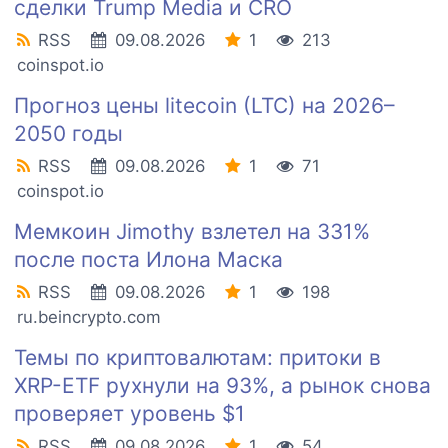
сделки Trump Media и CRO
RSS
09.08.2026
1
213
coinspot.io
Прогноз цены litecoin (LTC) на 2026–
2050 годы
RSS
09.08.2026
1
71
coinspot.io
Мемкоин Jimothy взлетел на 331%
после поста Илона Маска
RSS
09.08.2026
1
198
ru.beincrypto.com
Темы по криптовалютам: притоки в
XRP-ETF рухнули на 93%, а рынок снова
проверяет уровень $1
RSS
09.08.2026
1
54