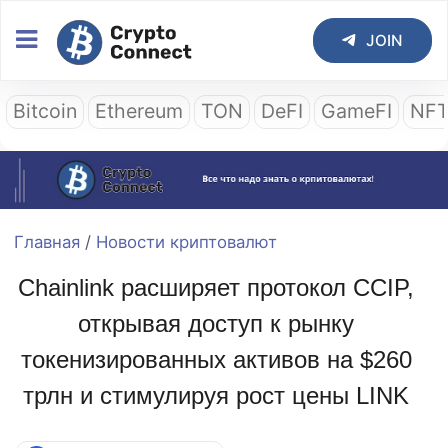
JOIN
Bitcoin
Ethereum
TON
DeFI
GameFI
NF
Главная
/
Новости криптовалют
Chainlink расширяет протокол CCIP,
открывая доступ к рынку
токенизированных активов на $260
трлн и стимулируя рост цены LINK