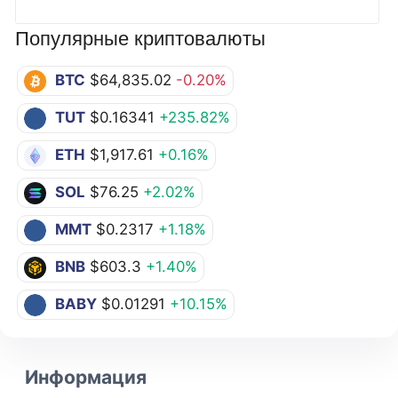
Популярные криптовалюты
BTC
$64,835.02
-0.20%
TUT
$0.16341
+235.82%
ETH
$1,917.61
+0.16%
SOL
$76.25
+2.02%
MMT
$0.2317
+1.18%
BNB
$603.3
+1.40%
BABY
$0.01291
+10.15%
Информация