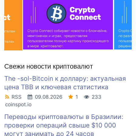
Свежи новости криптовалют
The -sol-Bitcoin к доллару: актуальная
цена TBB и ключевая статистика
RSS
09.08.2026
1
233
coinspot.io
Переводы криптовалюты в Бразилии:
проверки операций свыше $10 000
могут занимать до 24 часов