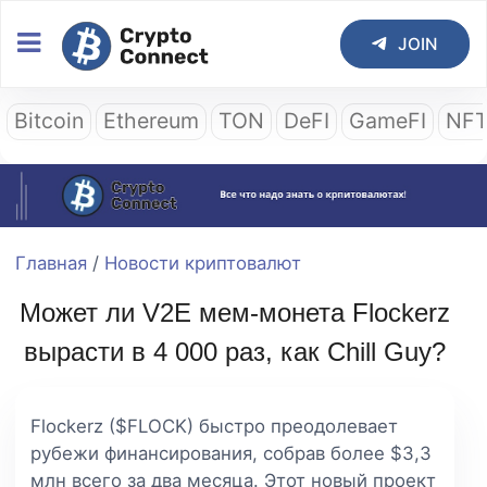
JOIN
Bitcoin
Ethereum
TON
DeFI
GameFI
NF
Главная
/
Новости криптовалют
Может ли V2E мем-монета Flockerz
вырасти в 4 000 раз, как Chill Guy?
Flockerz ($FLOCK) быстро преодолевает
рубежи финансирования, собрав более $3,3
млн всего за два месяца. Этот новый проект