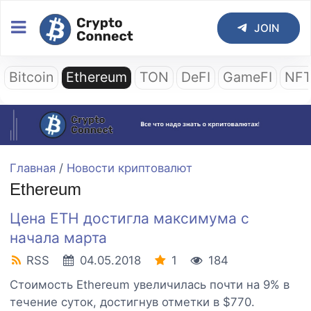
JOIN
Bitcoin
Ethereum
TON
DeFI
GameFI
NF
Главная
/
Новости криптовалют
Ethereum
Цена ETH достигла максимума с
начала марта
RSS
04.05.2018
1
184
Стоимость Ethereum увеличилась почти на 9% в
течение суток, достигнув отметки в $770.