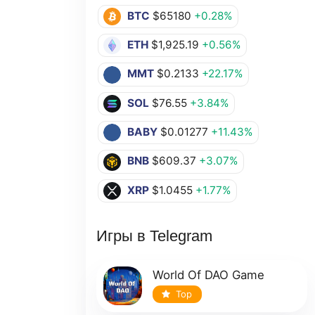
BTC
$65180
+0.28%
ETH
$1,925.19
+0.56%
MMT
$0.2133
+22.17%
SOL
$76.55
+3.84%
BABY
$0.01277
+11.43%
BNB
$609.37
+3.07%
XRP
$1.0455
+1.77%
Игры в Telegram
World Of DAO Game
Top