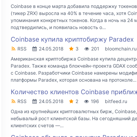
Coinbase в конце марта добавила поддержку токенов
(тикер ZRX) выросла на 40% в течение часа, хотя Co
упоминания конкретных токенов. Когда в ночь на 24 
подтвердились, и появилась новость о...
Coinbase купила криптобиржу Paradex
RSS
24.05.2018
3
201
bloomchain.ru
Американская криптобиржа Coinbase купила децент
Paradex. Также команда блокчейн-проекта GDAX соо
с Coinbase. Разработчики Coinbase намерены модиф
платформы Paradex, которая основана на протоколе...
Количество клиентов Coinbase прибли
RSS
24.05.2018
2
196
bitfeed.ru
Одна из крупнейших криптовалютных бирж, Coinbase
небывалый рост клиентской базы. На сегодняшний д
клиентских счетов —...