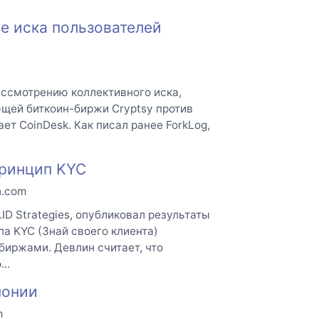
е иска пользователей
ссмотрению коллективного иска,
ей биткоин-биржи Cryptsy против
т CoinDesk. Как писал ранее ForkLog,
принцип KYC
h.com
ID Strategies, опубликовал результаты
а KYC (Знай своего клиента)
иржами. Девлин считает, что
..
понии
m