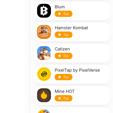
Blum
Top
Hamster Kombat
Top
Catizen
Top
PixelTap by PixelVerse
Top
Mine HOT
Top