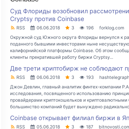
Суд Флориды возобновил рассмотрени
Cryptsy против Coinbase
RSS
06.06.2018
3
196
forklog.com
Окружной суд Южного округа Флориды вернулся к ра
поданного бывшими инвесторами ныне несуществующ
калифорнийской платформы Coinbase. Об этом сообщае
клиенты прекратившей работу биржи Cryptsy...
Две трети криптобирж не соблюдают 
RSS
06.06.2018
3
193
hashtelegrap
Джон Девлин, главный аналитик финтех-компании P.A.
исследования, посвященного использованию принцип
провайдерами криптокошельков и криптовалютными б
большинство компаний будет вынуждено радикально.
Coinbase открывает филиал биржи в Я
RSS
05.06.2018
3
187
bitnovosti.co