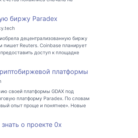
ую биржу Paradex
cy.tech
риобрела децентрализованную биржу
м пишет Reuters. Coinbase планирует
 предоставить доступ к площадке
 криптобиржевой платформы
m
рсию своей платформы GDAX под
нговую платформу Paradex. По словам
овый опыт проще и понятнее». Новые
знать о проекте 0х