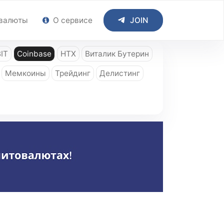
валюты
О сервисе
JOIN
IT
Coinbase
HTX
Виталик Бутерин
Мемкоины
Трейдинг
Делистинг