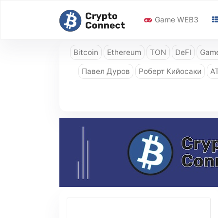
Game WEB3
Bitcoin
Ethereum
TON
DeFI
Game
Павел Дуров
Роберт Кийосаки
A