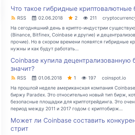
Что такое гибридные криптовалютные
RSS
02.06.2018
2
211
cryptocurrenc
На сегодняшний день в крипто-индустрии существую
(Binance, Bitfinex, Coinbase и другие) и децентрализо
прочие). Но в скором времени появятся гибридные к
нужны и как будут работать...
Coinbase купила децентрализованную б
значит?
RSS
01.06.2018
1
197
coinspot.io
На прошлой неделе американская компания Coinbas
биржу Paradex. Это относительно новый тип бирж, к
безопасные площадки для криптотрейдинга. Это очень
период между 2011 и 2017 годом с криптобирж...
Может ли Coinbase составить конкуре
стрит