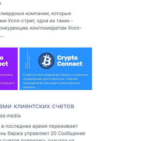
b
ллиардные компании, которые
 Уолл-стрит, одна из таких -
конкуренцию конгломератам Уолл-
..
ами клиентских счетов
se.media
, в последнее время переживает
ень биржа управляет 20 Сообщение
 счетов появились сначала на