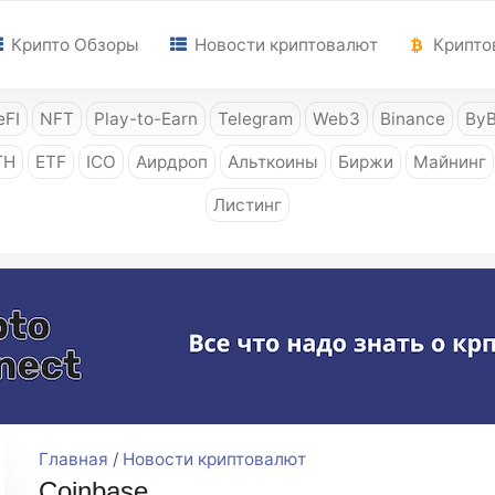
Крипто Обзоры
Новости криптовалют
Крипто
FI
NFT
Play-to-Earn
Telegram
Web3
Binance
ByB
TH
ETF
ICO
Аирдроп
Альткоины
Биржи
Майнинг
Листинг
Главная
/
Новости криптовалют
Coinbase