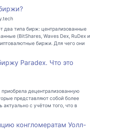
 биржи?
y.tech
т два типа бирж: централизованные
ванные (BitShares, Waves Dex, RuDex и
риптовалютные биржи. Для чего они
иржу Paradex. Что это
e приобрела децентрализованную
оторые представляют собой более
 актуально с учётом того, что в
нцию конгломератам Уолл-