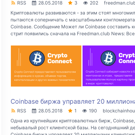
RSS
28.05.2018
3
202
freedman.clu
Криптовалюты развиваются - за этим стоят многоми
пытаются соперничать с масштабными конгломератами
Coinbase. Сообщение Может ли Coinbase составить 
стрит появились сначала на Freedman.club News: Все.
Coinbase биржа управляет 20 миллион
RSS
28.05.2018
1
190
blockchainhou
Одна из крупнейших криптовалютных бирж, Coinbase
небывалый рост клиентской базы. На сегодняшний д
Coinbase биржа управляет 20 миллионами клиентских