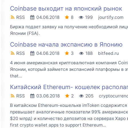
Coinbase выходит на японский рынок
RSS
04.06.2018
8
199
jourtify.com
Биржа подает заявку на получение необходимой лице
Японии (FSA).
Coinbase начала экспансию в Японию
RSS
04.06.2018
3
188
bitfeed.ru
4 июня американская криптовалютная компания Coin
Японии, который займется экспансией платформы в эту
that...
Китайский Ethereum- кошелек располаг
RSS
03.06.2018
2
205
cryptocurren
В китайском Ethereum-кошельке imToken содержится 
превышает аналогичные показатели 99% американски
$20 млрд) и количество депозитов на серверах Xapo 
first crypto wallet apps to support Ethereum...