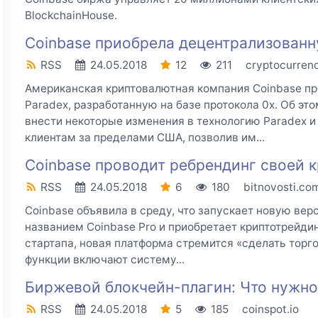
BlockchainHouse.
Coinbase приобрела децентрализованн
RSS
24.05.2018
12
211
cryptocurren
Американская криптовалютная компания Coinbase п
Paradex, разработанную на базе протокола 0x. Об это
внести некоторые изменения в технологию Paradex и
клиентам за пределами США, позволив им...
Coinbase проводит ребрендинг своей
RSS
24.05.2018
6
180
bitnovosti.co
Coinbase объявила в среду, что запускает новую ве
названием Coinbase Pro и приобретает криптотрейди
стартапа, новая платформа стремится «сделать торг
функции включают систему...
Биржевой блокчейн-плагин: Что нужно 
RSS
24.05.2018
5
185
coinspot.io