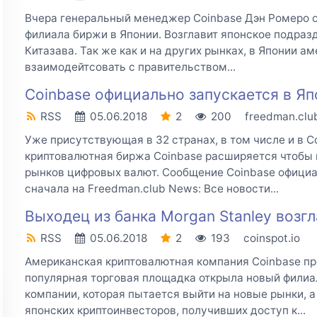
Вчера генеральный менеджер Coinbase Дэн Ромеро о
филиала биржи в Японии. Возглавит японское подраз
Китазава. Так же как и на других рынках, в Японии 
взаимодейтсовать с правительством...
Coinbase официально запускается в Я
RSS
05.06.2018
2
200
freedman.clu
Уже присутствующая в 32 странах, в том числе и в 
криптовалютная биржа Coinbase расширяется чтобы 
рынков цифровых валют. Сообщение Coinbase официа
сначала на Freedman.club News: Все новости...
Выходец из банка Morgan Stanley возгл
RSS
05.06.2018
2
193
coinspot.io
Американская криптовалютная компания Coinbase пр
популярная торговая площадка открыла новый филиал
компании, которая пытается выйти на новые рынки, 
японских криптоинвесторов, получивших доступ к...