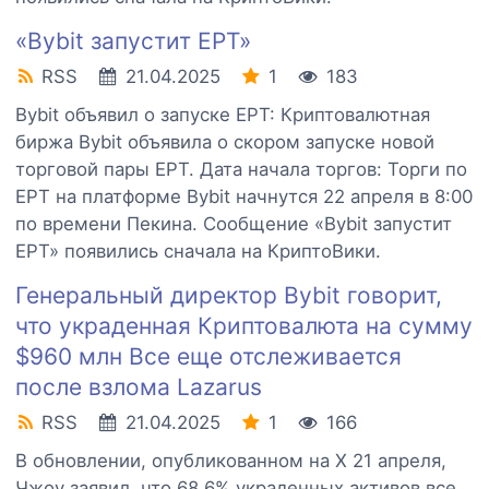
«Bybit запустит EPT»
RSS
21.04.2025
1
183
Bybit объявил о запуске EPT: Криптовалютная
биржа Bybit объявила о скором запуске новой
торговой пары EPT. Дата начала торгов: Торги по
EPT на платформе Bybit начнутся 22 апреля в 8:00
по времени Пекина. Сообщение «Bybit запустит
EPT» появились сначала на КриптоВики.
Генеральный директор Bybit говорит,
что украденная Криптовалюта на сумму
$960 млн Все еще отслеживается
после взлома Lazarus
RSS
21.04.2025
1
166
В обновлении, опубликованном на X 21 апреля,
Чжоу заявил, что 68,6% украденных активов все