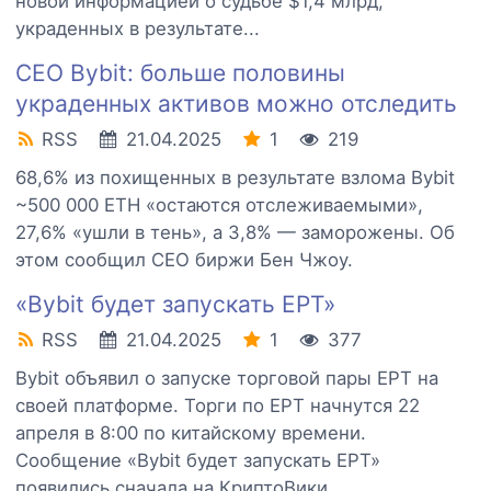
новой информацией о судьбе $1,4 млрд,
украденных в результате...
CEO Bybit: больше половины
украденных активов можно отследить
RSS
21.04.2025
1
219
68,6% из похищенных в результате взлома Bybit
~500 000 ETH «остаются отслеживаемыми»,
27,6% «ушли в тень», а 3,8% — заморожены. Об
этом сообщил CEO биржи Бен Чжоу.
«Bybit будет запускать EPT»
RSS
21.04.2025
1
377
Bybit объявил о запуске торговой пары EPT на
своей платформе. Торги по EPT начнутся 22
апреля в 8:00 по китайскому времени.
Сообщение «Bybit будет запускать EPT»
появились сначала на КриптоВики.