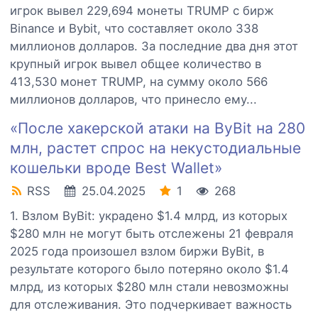
игрок вывел 229,694 монеты TRUMP с бирж
Binance и Bybit, что составляет около 338
миллионов долларов. За последние два дня этот
крупный игрок вывел общее количество в
413,530 монет TRUMP, на сумму около 566
миллионов долларов, что принесло ему...
«После хакерской атаки на ByBit на 280
млн, растет спрос на некустодиальные
кошельки вроде Best Wallet»
RSS
25.04.2025
1
268
1. Взлом ByBit: украдено $1.4 млрд, из которых
$280 млн не могут быть отслежены 21 февраля
2025 года произошел взлом биржи ByBit, в
результате которого было потеряно около $1.4
млрд, из которых $280 млн стали невозможны
для отслеживания. Это подчеркивает важность