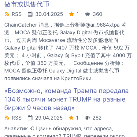
做市或抛售代币
RSS
30.04.2025
1
360
ChainCatcher 消息，据链上分析师@ai_9684xtpa 监
测，MOCA 疑似正委托 Galaxy Digital 做市或抛售代
币。 过去两周 Mocaverse 流动性分发多签地址向
Galaxy Digital 转移了 7407 万枚 MOCA，价值 592 万
美元； 4 小时前，Galaxy 向 Bybit 充值了其中 4000 万
枚代币，价值 360 万美元。 Сообщение 分析师：
MOCA 疑似正委托 Galaxy Digital 做市或抛售代币
появились сначала на КриптоВики.
«Возможно, команда Трампа передала
134.6 тысячи монет TRUMP на разные
биржи 9 часов назад»
RSS
29.04.2025
1
262
Аналитик Ю Цзинь обнаружил, что адреса,
связанные с командой TRUMP, перевели около