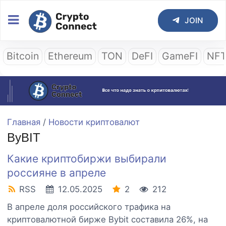
JOIN
Bitcoin
Ethereum
TON
DeFI
GameFI
NF
Главная
/
Новости криптовалют
ByBIT
Какие криптобиржи выбирали
россияне в апреле
RSS
12.05.2025
2
212
В апреле доля российского трафика на
криптовалютной бирже Bybit составила 26%, на