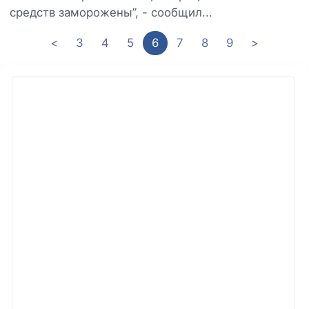
средств заморожены”, - сообщил...
<
3
4
5
6
7
8
9
>