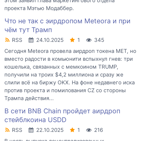
этом заявил глава маркетингового отдела
проекта Мэтью Модаббер.
Что не так с эирдропом Meteora и при
чём тут Трамп
RSS
24.10.2025
1
345
Сегодня Meteora провела аирдроп токена MET, но
вместо радости в комьюнити вспыхнул гнев: три
кошелька, связанных с мемкоином TRUMP,
получили на троих $4,2 миллиона и сразу же
слили всё на биржу OKX. На фоне недавнего иска
против проекта и помилования CZ со стороны
Трампа действия...
В сети BNB Chain пройдет аирдроп
стейблкоина USDD
RSS
22.10.2025
1
216