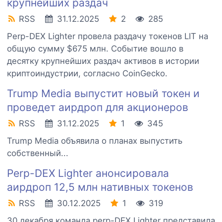
крупнейших раздач
RSS
31.12.2025
2
285
Perp-DEX Lighter провела раздачу токенов LIT на
общую сумму $675 млн. Событие вошло в
десятку крупнейших раздач активов в истории
криптоиндустрии, согласно CoinGecko.
Trump Media выпустит новый токен и
проведет аирдроп для акционеров
RSS
31.12.2025
1
345
Trump Media объявила о планах выпустить
собственный...
Perp-DEX Lighter анонсировала
аирдроп 12,5 млн нативных токенов
RSS
30.12.2025
1
319
30 декабря команда perp-DEX Lighter представила