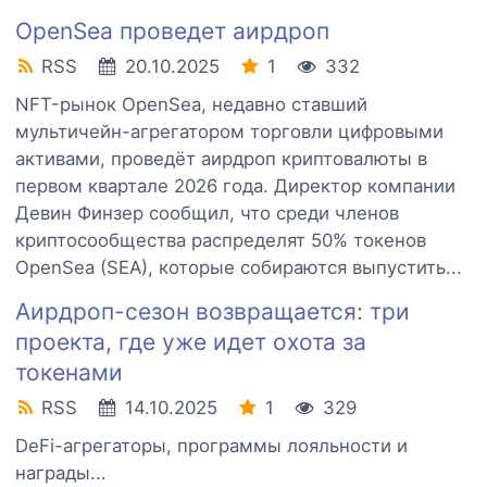
OpenSea проведет аирдроп
RSS
20.10.2025
1
332
NFT-рынок OpenSea, недавно ставший
мультичейн-агрегатором торговли цифровыми
активами, проведёт аирдроп криптовалюты в
первом квартале 2026 года. Директор компании
Девин Финзер сообщил, что среди членов
криптосообщества распределят 50% токенов
OpenSea (SEA), которые собираются выпустить...
Аирдроп-сезон возвращается: три
проекта, где уже идет охота за
токенами
RSS
14.10.2025
1
329
DeFi-агрегаторы, программы лояльности и
награды...