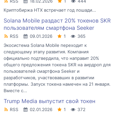
RSS
18.02.2026
1
444
Криптобиржа HTX встречает год лошади...
Solana Mobile раздаст 20% токенов SKR
пользователям смартфона Seeker
RSS
09.01.2026
1
365
Экосистема Solana Mobile переходит к
следующему этапу развития. Компания
официально подтвердила, что направит 20%
общего предложения токена SKR на аирдроп для
пользователей смартфона Seeker и
разработчиков, участвовавших в развитии
платформы. Запуск токена намечен на 21 января.
Вместе с...
Trump Media выпустит свой токен
RSS
02.01.2026
1
372