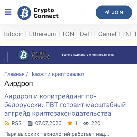
JOIN
Bitcoin
Ethereum
TON
DeFI
GameFI
NF
Главная
/
Новости криптовалют
Аирдроп
Аирдроп и копитрейдинг по-
белорусски: ПВТ готовит масштабный
апгрейд криптозаконодательства
RSS
07.07.2026
1
220
Парк высоких технологий работает над...