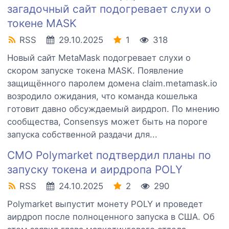
загадочный сайт подогревает слухи о
токене MASK
RSS
29.10.2025
1
318
Новый сайт MetaMask подогревает слухи о
скором запуске токена MASK. Появление
защищённого паролем домена claim.metamask.io
возродило ожидания, что команда кошелька
готовит давно обсуждаемый аирдроп. По мнению
сообщества, Consensys может быть на пороге
запуска собственной раздачи для...
CMO Polymarket подтвердил планы по
запуску токена и аирдропа POLY
RSS
24.10.2025
2
290
Polymarket выпустит монету POLY и проведет
аирдроп после полноценного запуска в США. Об