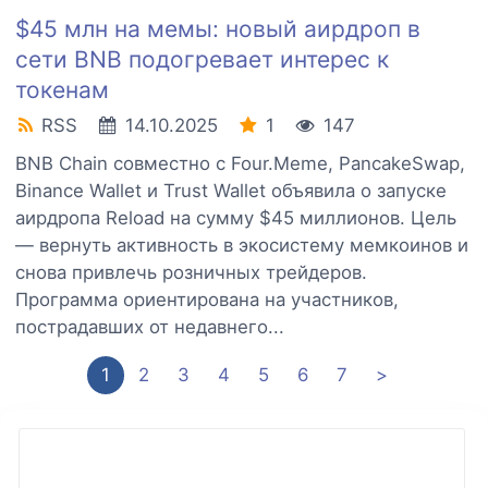
$45 млн на мемы: новый аирдроп в
сети BNB подогревает интерес к
токенам
RSS
14.10.2025
1
147
BNB Chain совместно с Four.Meme, PancakeSwap,
Binance Wallet и Trust Wallet объявила о запуске
аирдропа Reload на сумму $45 миллионов. Цель
— вернуть активность в экосистему мемкоинов и
снова привлечь розничных трейдеров.
Программа ориентирована на участников,
пострадавших от недавнего...
1
2
3
4
5
6
7
>