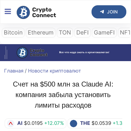
JOIN
Bitcoin
Ethereum
TON
DeFI
GameFI
NF
Главная
/
Новости криптовалют
Счет на $500 млн за Claude AI:
компания забыла установить
лимиты расходов
AI
$0.0195
+12.07%
THE
$0.0539
+1.32%