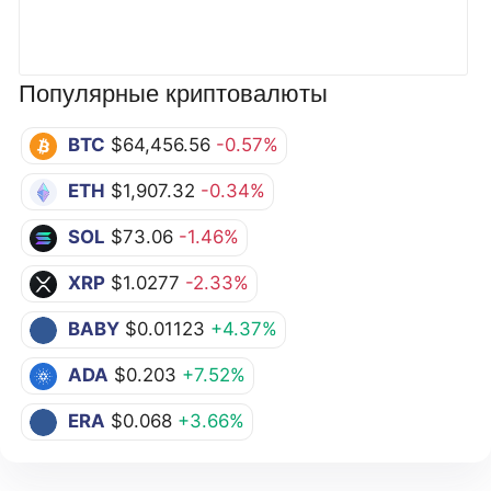
Популярные криптовалюты
BTC
$64,456.56
-0.57%
ETH
$1,907.32
-0.34%
SOL
$73.06
-1.46%
XRP
$1.0277
-2.33%
BABY
$0.01123
+4.37%
ADA
$0.203
+7.52%
ERA
$0.068
+3.66%