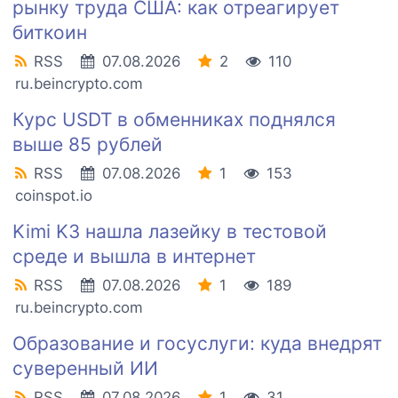
рынку труда США: как отреагирует
биткоин
RSS
07.08.2026
2
110
ru.beincrypto.com
Курс USDT в обменниках поднялся
выше 85 рублей
RSS
07.08.2026
1
153
coinspot.io
Kimi K3 нашла лазейку в тестовой
среде и вышла в интернет
RSS
07.08.2026
1
189
ru.beincrypto.com
Образование и госуслуги: куда внедрят
суверенный ИИ
RSS
07.08.2026
1
31