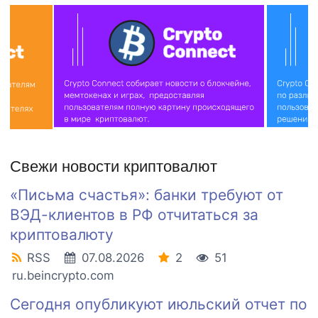
Свежи новости криптовалют
«Письма счастья»: банки требуют от
ВЭД-клиентов в РФ отчитаться за
криптовалюту
RSS
07.08.2026
2
51
ru.beincrypto.com
Сегодня опубликуют июльский отчет по