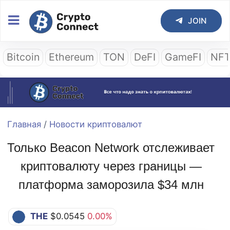
JOIN
Bitcoin
Ethereum
TON
DeFI
GameFI
NF
Главная
/
Новости криптовалют
Только Beacon Network отслеживает
криптовалюту через границы —
платформа заморозила $34 млн
THE
$0.0545
0.00%